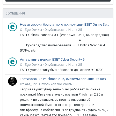
СООБЩЕНИЯ
Новая версия бесплатного приложения ESET Online Scanner доступна пользователям
От Ego Dekker ·
Опубликовано
Июль 25
ESET Online Scanner 4.0.1 (Windows 10/11, 64-разрядная)
●
Руководство пользователя ESET Online Scanner 4
(PDF-файл)
Актуальные версии ESET Cyber Security 9
От Ego Dekker ·
Опубликовано
Июль 25
ESET Cyber Security был обновлён до версии 9.0.6700.
Тестирование Phishman 2.35, системы повышения осведомлённости пользователей в сфере ИБ
От AM_Bot ·
Опубликовано
Июль 16
Теория звучит убедительно, но работает ли она на
практике? Мы внимательно изучили Phishman 2.35 и
решили не останавливаться на описании её
возможностей. Вместо этого протестировали
платформу на собственных сотрудниках и удивились, к
каким результатам это привело. 1. Введение2...