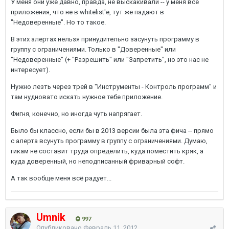
У меня они уже давно, правда, не выскакивали -- у меня все
приложения, что не в whitelist'е, тут же падают в
"Недоверенные". Но то такое.
В этих алертах нельзя принудительно засунуть программу в
группу с ограничениями. Только в "Доверенные" или
"Недоверенные" (+ "Разрешить" или "Запретить", но это нас не
интересует).
Нужно лезть через трей в "Инструменты - Контроль программ" и
там нудновато искать нужное тебе приложение.
Фигня, конечно, но иногда чуть напрягает.
Было бы классно, если бы в 2013 версии была эта фича -- прямо
с алерта всунуть программу в группу с ограничениями. Думаю,
гикам не составит труда определить, куда поместить кряк, а
куда доверенный, но неподписанный фриварный софт.
А так вообще меня всё радует...
Umnik
997
Опубликовано
Февраль 11, 2012