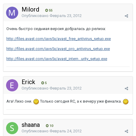
Milord
55
Опубликовано
Февраль 23, 2012
Очень быстро седьмая версия добралась до релиза:
http://files.avast.com/iavs5x/avast_free_antivirus_setup.exe
http://files.avast.com/iavs5x/avast_pro_antivirus_setup.exe
http://files.avast.com/iavs5x/avast_intern...urity_setup.exe
Erick
5
Опубликовано
Февраль 23, 2012
Ага! Лихо они.
Только сегодня RC, а к вечеру уже финалка.
shaana
10
Опубликовано
Февраль 24, 2012