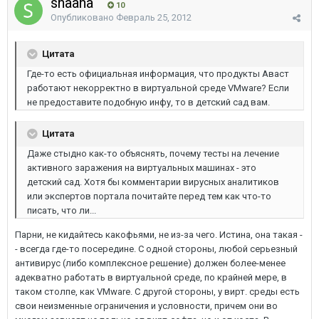
shaana
10
Опубликовано
Февраль 25, 2012
Цитата
Где-то есть официальная информация, что продукты Аваст
работают некорректно в виртуальной среде VMware? Если
не предоставите подобную инфу, то в детский сад вам.
Цитата
Даже стыдно как-то объяснять, почему тесты на лечение
активного заражения на виртуальных машинах - это
детский сад. Хотя бы комментарии вирусных аналитиков
или экспертов портала почитайте перед тем как что-то
писать, что ли...
Парни, не кидайтесь какофьями, не из-за чего. Истина, она такая -
- всегда где-то посередине. С одной стороны, любой серьезный
антивирус (либо комплексное решение) должен более-менее
адекватно работать в виртуальной среде, по крайней мере, в
таком столпе, как VMware. С другой стороны, у вирт. среды есть
свои неизменные ограничения и условности, причем они во