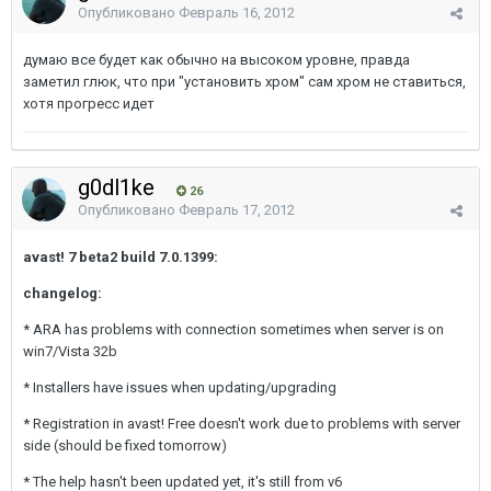
Опубликовано
Февраль 16, 2012
думаю все будет как обычно на высоком уровне, правда
заметил глюк, что при "установить хром" сам хром не ставиться,
хотя прогресс идет
g0dl1ke
26
Опубликовано
Февраль 17, 2012
avast! 7 beta2 build 7.0.1399:
changelog:
* ARA has problems with connection sometimes when server is on
win7/Vista 32b
* Installers have issues when updating/upgrading
* Registration in avast! Free doesn't work due to problems with server
side (should be fixed tomorrow)
* The help hasn't been updated yet, it's still from v6