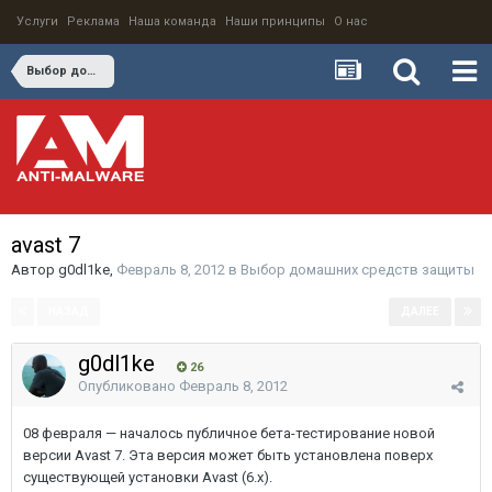
Услуги
Реклама
Наша команда
Наши принципы
О нас
Выбор домашних средств защиты
avast 7
Автор
g0dl1ke
,
Февраль 8, 2012
в
Выбор домашних средств защиты
НАЗАД
ДАЛЕЕ
Страница 1 из 3
g0dl1ke
26
Опубликовано
Февраль 8, 2012
08 февраля — началось публичное бета-тестирование новой
версии Avast 7. Эта версия может быть установлена поверх
существующей установки Avast (6.x).