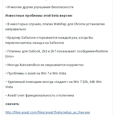
• И многие другие улучшения безопасности
Известные проблемы этой beta версии:
• В некоторых случаях, плагин WebRep для Chrome установлен
неправильно
• Браузер Safezone открывается каждый раз, когда Вы
переключаетесь назад и на Safezone
• Плагины для Outlook, 2k3 и 2k7 показывает сообщение»Runtime
Error»
• Иногда Autosandbox не закрывается корректно
• Проблемы с avast на Win 7 и Win Vista
• Удаленный помощник иногда «падает» на Win 7 32b, 64b Win
Vista
• Avast! счет функциональность отключена
скачать:
http://files.avast.com/files/avast7beta/setup_av_free.exe