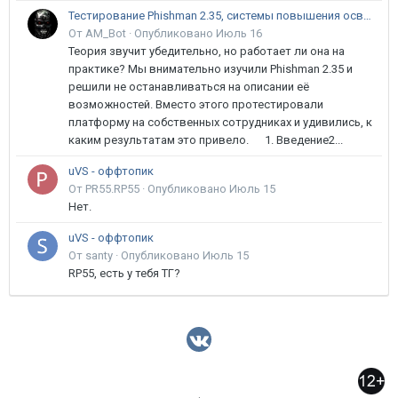
Тестирование Phishman 2.35, системы повышения осведомлённости пользователей в сфере ИБ
От AM_Bot ·
Опубликовано
Июль 16
Теория звучит убедительно, но работает ли она на
практике? Мы внимательно изучили Phishman 2.35 и
решили не останавливаться на описании её
возможностей. Вместо этого протестировали
платформу на собственных сотрудниках и удивились, к
каким результатам это привело. 1. Введение2...
uVS - оффтопик
От PR55.RP55 ·
Опубликовано
Июль 15
Нет.
uVS - оффтопик
От santy ·
Опубликовано
Июль 15
RP55, есть у тебя ТГ?