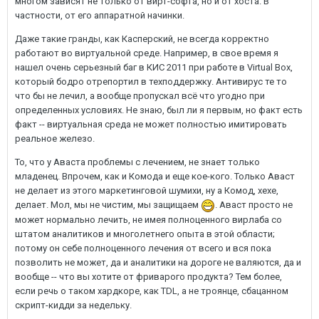
многом зависят не только от вирт-софта, но и от хоста. В
частности, от его аппаратной начинки.
Даже такие гранды, как Касперский, не всегда корректно
работают во виртуальной среде. Например, в свое время я
нашел очень серьезный баг в КИС 2011 при работе в Virtual Box,
который бодро отрепортил в техподдержку. Антивирус те то
что бы не лечил, а вообще пропускал всё что угодно при
определенных условиях. Не знаю, был ли я первым, но факт есть
факт -- виртуальная среда не может полностью имитировать
реальное железо.
То, что у Аваста проблемы с лечением, не знает только
младенец. Впрочем, как и Комода и еще кое-кого. Только Аваст
не делает из этого маркетинговой шумихи, ну а Комод, хехе,
делает. Мол, мы не чистим, мы защищаем
. Аваст просто не
может нормально лечить, не имея полноценного вирлаба со
штатом аналитиков и многолетнего опыта в этой области;
потому он себе полноценного лечения от всего и вся пока
позволить не может, да и аналитики на дороге не валяются, да и
вообще -- что вы хотите от фриварого продукта? Тем более,
если речь о таком хардкоре, как TDL, а не троянце, сбацанном
скрипт-кидди за недельку.