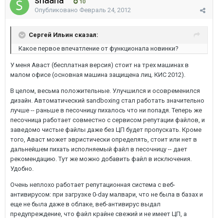
shaana
10
Опубликовано
Февраль 24, 2012
Сергей Ильин сказал:
Какое первое впечатление от функционала новинки?
У меня Аваст (бесплатная версия) стоит на трех машинах в
малом офисе (основная машина защищена лиц. КИС 2012).
В целом, весьма положительные. Улучшился и осовременился
дизайн. Автоматический sandboxing стал работать значительно
лучше -- раньше в песочницу пихалось что ни попадя. Теперь же
песочница работает совместно с сервисом репутации файлов, и
заведомо чистые файлы даже без ЦП будет пропускать. Кроме
того, Аваст может эвристически определять, стоит или нет в
дальнейшем пихать исполняемый файл в песочницу -- дает
рекомендацию. Тут же можно добавить файл в исключения.
Удобно.
Очень неплохо работает репутационная система с веб-
антивирусом: при загрузке 0-day малвари, что не была в базах и
еще не была даже в облаке, веб-антивирус выдал
предупреждение, что файл крайне свежий и не имеет ЦП, а