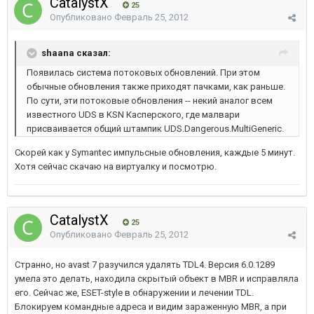
CatalystX
25
Опубликовано
Февраль 25, 2012
shaana сказал:
Появилась система потоковых обновлений. При этом
обычные обновления также приходят пачками, как раньше.
По сути, эти потоковые обновления -- некий аналог всем
известного UDS в KSN Касперского, где малвари
присваивается общий штампик UDS.Dangerous.MultiGeneric.
Скорей как у Symantec импульсные обновления, каждые 5 минут.
Хотя сейчас скачаю на виртуалку и посмотрю.
CatalystX
25
Опубликовано
Февраль 25, 2012
Странно, но avast 7 разучился удалять TDL4. Версия 6.0.1289
умела это делать, находила скрытый объект в MBR и исправляла
его. Сейчас же, ESET-style в обнаружении и лечении TDL.
Блокируем командные адреса и видим зараженную MBR, а при