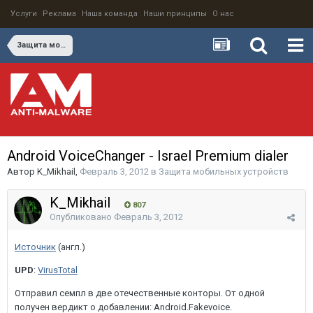
Услуги
Реклама
Наша команда
Наши принципы
О нас
Защита мобильных устройств
Android VoiceChanger - Israel Premium dialer
Автор
K_Mikhail
,
Февраль 3, 2012
в
Защита мобильных устройств
K_Mikhail
807
Опубликовано
Февраль 3, 2012
Источник
(англ.)
UPD
:
VirusTotal
Отправил семпл в две отечественные конторы. От одной
получен вердикт о добавлении: Android.Fakevoice.