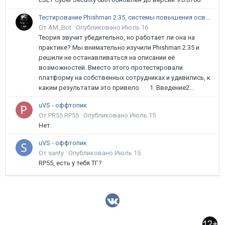
Тестирование Phishman 2.35, системы повышения осведомлённости пользователей в сфере ИБ
От AM_Bot ·
Опубликовано
Июль 16
Теория звучит убедительно, но работает ли она на
практике? Мы внимательно изучили Phishman 2.35 и
решили не останавливаться на описании её
возможностей. Вместо этого протестировали
платформу на собственных сотрудниках и удивились, к
каким результатам это привело. 1. Введение2...
uVS - оффтопик
От PR55.RP55 ·
Опубликовано
Июль 15
Нет.
uVS - оффтопик
От santy ·
Опубликовано
Июль 15
RP55, есть у тебя ТГ?