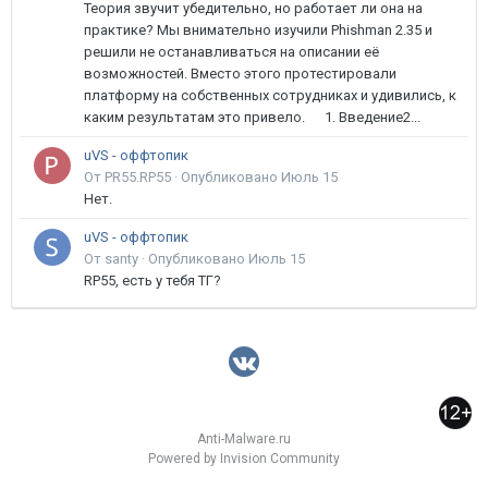
Теория звучит убедительно, но работает ли она на
практике? Мы внимательно изучили Phishman 2.35 и
решили не останавливаться на описании её
возможностей. Вместо этого протестировали
платформу на собственных сотрудниках и удивились, к
каким результатам это привело. 1. Введение2...
uVS - оффтопик
От PR55.RP55 ·
Опубликовано
Июль 15
Нет.
uVS - оффтопик
От santy ·
Опубликовано
Июль 15
RP55, есть у тебя ТГ?
Anti-Malware.ru
Powered by Invision Community