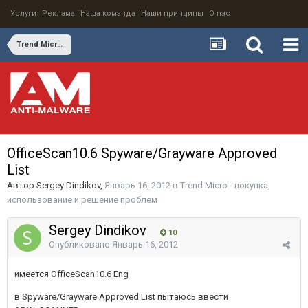
Услуги
Реклама
Наша команда
Наши принципы
О нас
Trend Micro - покупка, использование и решение проблем
OfficeScan10.6 Spyware/Grayware Approved
List
Автор
Sergey Dindikov
,
Январь 16, 2012
в
Trend Micro - покупка,
использование и решение проблем
Sergey Dindikov
10
Опубликовано
Январь 16, 2012
имеется OfficeScan10.6 Eng
в Spyware/Grayware Approved List пытаюсь ввести