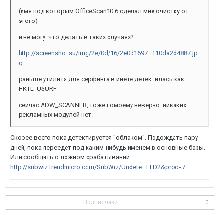
(имя под которым OfficeScan10.6 сделал мне очистку от
этого)
и не могу. что делать в таких случаях?
http://screenshot.su/img/2e/0d/16/2e0d1697...110da2d4887.jp
g
раньше утилита для сёрфинга в инете детектилась как
HKTL_USURF
сейчас ADW_SCANNER, тоже помоему неверно. никаких
рекламных модулей нет.
Скорее всего пока детектируется "облаком". Подождать пару
дней, пока переедет под каким-нибудь именем в основные базы.
Или сообщить о ложном срабатывании:
http://subwiz.trendmicro.com/SubWiz/Undete...EFD2&proc=7
Подписчики
0