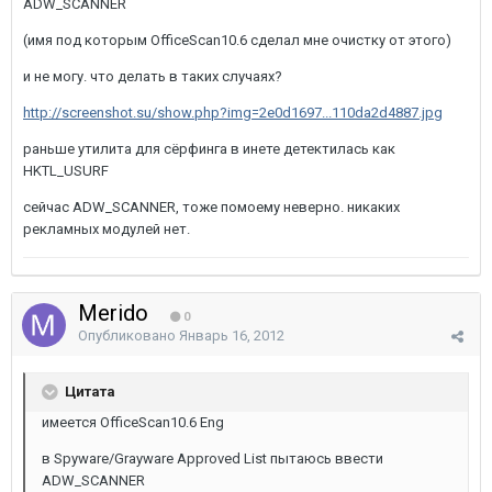
ADW_SCANNER
(имя под которым OfficeScan10.6 сделал мне очистку от этого)
и не могу. что делать в таких случаях?
http://screenshot.su/show.php?img=2e0d1697...110da2d4887.jpg
раньше утилита для сёрфинга в инете детектилась как
HKTL_USURF
сейчас ADW_SCANNER, тоже помоему неверно. никаких
рекламных модулей нет.
Merido
0
Опубликовано
Январь 16, 2012
Цитата
имеется OfficeScan10.6 Eng
в Spyware/Grayware Approved List пытаюсь ввести
ADW_SCANNER