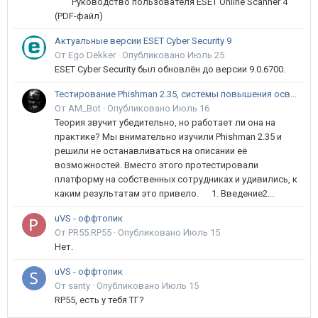
Руководство пользователя ESET Online Scanner 4
(PDF-файл)
Актуальные версии ESET Cyber Security 9
От Ego Dekker ·
Опубликовано
Июль 25
ESET Cyber Security был обновлён до версии 9.0.6700.
Тестирование Phishman 2.35, системы повышения осведомлённости пользователей в сфере ИБ
От AM_Bot ·
Опубликовано
Июль 16
Теория звучит убедительно, но работает ли она на
практике? Мы внимательно изучили Phishman 2.35 и
решили не останавливаться на описании её
возможностей. Вместо этого протестировали
платформу на собственных сотрудниках и удивились, к
каким результатам это привело. 1. Введение2...
uVS - оффтопик
От PR55.RP55 ·
Опубликовано
Июль 15
Нет.
uVS - оффтопик
От santy ·
Опубликовано
Июль 15
RP55, есть у тебя ТГ?