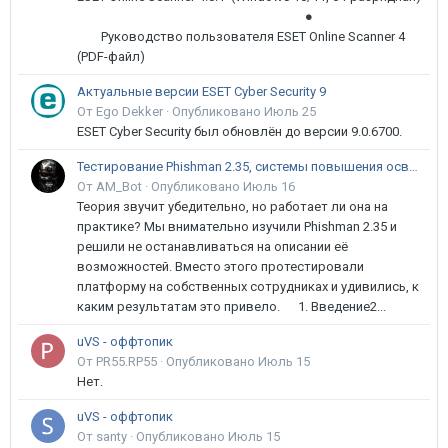
●
Руководство пользователя ESET Online Scanner 4
(PDF-файл)
Актуальные версии ESET Cyber Security 9
От Ego Dekker ·
Опубликовано
Июль 25
ESET Cyber Security был обновлён до версии 9.0.6700.
Тестирование Phishman 2.35, системы повышения осведомлённости пользователей в сфере ИБ
От AM_Bot ·
Опубликовано
Июль 16
Теория звучит убедительно, но работает ли она на
практике? Мы внимательно изучили Phishman 2.35 и
решили не останавливаться на описании её
возможностей. Вместо этого протестировали
платформу на собственных сотрудниках и удивились, к
каким результатам это привело. 1. Введение2...
uVS - оффтопик
От PR55.RP55 ·
Опубликовано
Июль 15
Нет.
uVS - оффтопик
От santy ·
Опубликовано
Июль 15