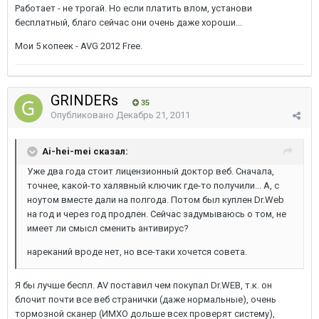
Работает - не трогай. Но если платить влом, установи
бесплатный, благо сейчас они очень даже хороши...
Мои 5 копеек - AVG 2012 Free.
GRINDERs
35
Опубликовано
Декабрь 21, 2011
Ai-hei-mei сказал:
Уже два года стоит лицензионный доктор веб. Сначала,
точнее, какой-то халявный ключик где-то получили... А, с
ноутом вместе дали на полгода. Потом был куплен Dr.Web
на год и через год продлен. Сейчас задумываюсь о том, не
имеет ли смысл сменить антивирус?
нареканий вроде нет, но все-таки хочется совета.
Я бы лучше беспл. AV поставил чем покупал Dr.WEB, т.к. он
блочит почти все веб странички (даже нормальные), очень
тормозной сканер (ИМХО дольше всех проверят систему),