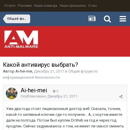
Услуги
Реклама
Наша команда
Наши принципы
О нас
Общий форум по информационной безопасности
Какой антивирус выбрать?
Автор
Ai-hei-mei
,
Декабрь 21, 2011
в
Общий форум по
информационной безопасности
Ai-hei-mei
0
Опубликовано
Декабрь 21, 2011
Уже два года стоит лицензионный доктор веб. Сначала, точнее,
какой-то халявный ключик где-то получили... А, с ноутом вместе
дали на полгода. Потом был куплен Dr.Web на год и через год
продлен. Сейчас задумываюсь о том, не имеет ли смысл сменить