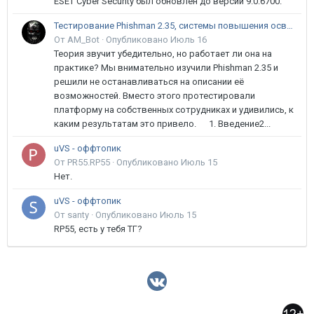
ESET Cyber Security был обновлён до версии 9.0.6700.
Тестирование Phishman 2.35, системы повышения осведомлённости пользователей в сфере ИБ
От AM_Bot ·
Опубликовано
Июль 16
Теория звучит убедительно, но работает ли она на
практике? Мы внимательно изучили Phishman 2.35 и
решили не останавливаться на описании её
возможностей. Вместо этого протестировали
платформу на собственных сотрудниках и удивились, к
каким результатам это привело. 1. Введение2...
uVS - оффтопик
От PR55.RP55 ·
Опубликовано
Июль 15
Нет.
uVS - оффтопик
От santy ·
Опубликовано
Июль 15
RP55, есть у тебя ТГ?