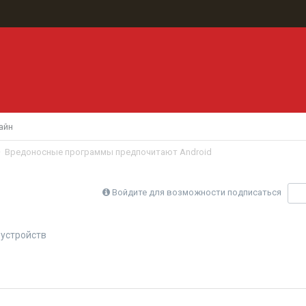
айн
Вредоносные программы предпочитают Android
Войдите для возможности подписаться
П
устройств