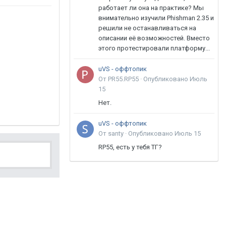
работает ли она на практике? Мы
внимательно изучили Phishman 2.35 и
решили не останавливаться на
описании её возможностей. Вместо
этого протестировали платформу...
uVS - оффтопик
От PR55.RP55 ·
Опубликовано
Июль
15
Нет.
uVS - оффтопик
От santy ·
Опубликовано
Июль 15
RP55, есть у тебя ТГ?