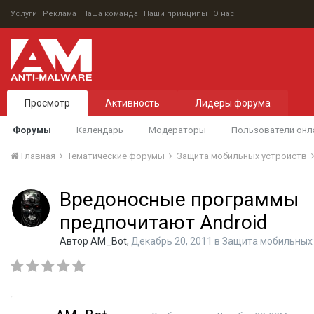
Услуги
Реклама
Наша команда
Наши принципы
О нас
Просмотр
Активность
Лидеры форума
Форумы
Календарь
Модераторы
Пользователи онл
Главная
Тематические форумы
Защита мобильных устройств
Вредоносные программы
предпочитают Android
Автор
AM_Bot
,
Декабрь 20, 2011
в
Защита мобильных 