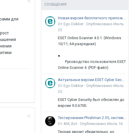
СООБЩЕНИЯ
Новая версия бесплатного приложения ESET Online Scanner доступна пользователям
грамм для
От Ego Dekker ·
Опубликовано
Июль
25
 рост
ESET Online Scanner 4.0.1 (Windows
овышения
10/11, 64-разрядная)
анения
литики
●
Руководство пользователя ESET
Online Scanner 4 (PDF-файл)
Актуальные версии ESET Cyber Security 9
От Ego Dekker ·
Опубликовано
Июль
25
ESET Cyber Security был обновлён до
версии 9.0.6700.
Тестирование Phishman 2.35, системы повышения осведомлённости пользователей в сфере ИБ
От AM_Bot ·
Опубликовано
Июль 16
Теория звучит убедительно, но