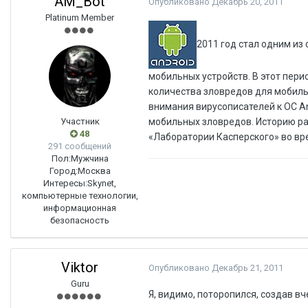
AM_Bot
Опубликовано
Декабрь 20, 2011
Platinum Member
2011 год стал одним и
мобильных устройств. В этот пер
количества зловредов для мобиль
внимания вирусописателей к ОС A
Участник
мобильных зловредов. Историю ра
48
«Лаборатории Касперского» во вр
291 сообщений
Пол:
Мужчина
Город:
Москва
Интересы:
Skynet,
компьютерные технологии,
информационная
безопасность
Viktor
Опубликовано
Декабрь 21, 2011
Guru
Я, видимо, поторопился, создав в