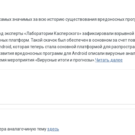
з самых значимых за всю историю существования вредоносных про
иод эксперты «Лаборатории Касперского» зафиксировали взрывной
ных платформ. Такой скачок был обеспечен в основном за счет п
ndroid, которая теперь стала основной платформой для распростр
звития вредоносных программ для Android описали вирусные ана
емя мероприятия «Вирусные итоги и прогнозы».
Читать далее
чера аналагочиную тему
здесь