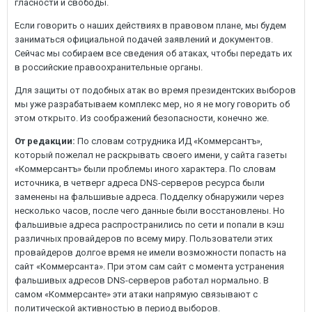
гласности и свободы.
Если говорить о наших действиях в правовом плане, мы будем
заниматься официальной подачей заявлений и документов.
Сейчас мы собираем все сведения об атаках, чтобы передать их
в российские правоохранительные органы.
Для защиты от подобных атак во время президентских выборов
мы уже разрабатываем комплекс мер, но я не могу говорить об
этом открыто. Из соображений безопасности, конечно же.
От редакции:
По словам сотрудника ИД «Коммерсантъ»,
который пожелал не раскрывать своего имени, у сайта газеты
«Коммерсантъ» были проблемы иного характера. По словам
источника, в четверг адреса DNS-серверов ресурса были
заменены на фальшивые адреса. Подделку обнаружили через
несколько часов, после чего данные были восстановлены. Но
фальшивые адреса распространились по сети и попали в кэш
различных провайдеров по всему миру. Пользователи этих
провайдеров долгое время не имели возможности попасть на
сайт «Коммерсанта». При этом сам сайт с момента устранения
фальшивых адресов DNS-серверов работал нормально. В
самом «Коммерсанте» эти атаки напрямую связывают с
политической активностью в период выборов.