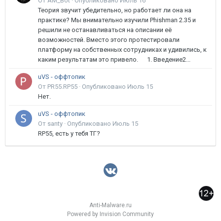
От AM_Bot ·
Опубликовано
Июль 16
Теория звучит убедительно, но работает ли она на
практике? Мы внимательно изучили Phishman 2.35 и
решили не останавливаться на описании её
возможностей. Вместо этого протестировали
платформу на собственных сотрудниках и удивились, к
каким результатам это привело. 1. Введение2...
uVS - оффтопик
От PR55.RP55 ·
Опубликовано
Июль 15
Нет.
uVS - оффтопик
От santy ·
Опубликовано
Июль 15
RP55, есть у тебя ТГ?
Anti-Malware.ru
Powered by Invision Community