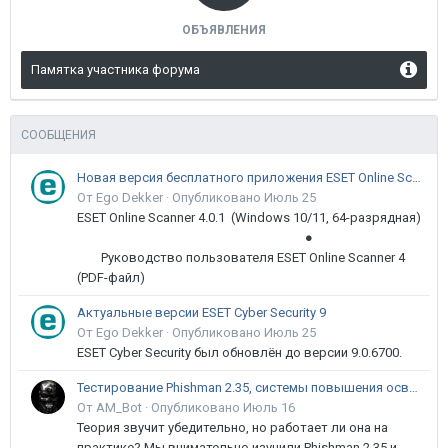
ОБЪЯВЛЕНИЯ
Памятка участника форума
СООБЩЕНИЯ
Новая версия бесплатного приложения ESET Online Scanner доступна пользователям
От Ego Dekker ·
Опубликовано
Июль 25
ESET Online Scanner 4.0.1 (Windows 10/11, 64-разрядная)
●
Руководство пользователя ESET Online Scanner 4
(PDF-файл)
Актуальные версии ESET Cyber Security 9
От Ego Dekker ·
Опубликовано
Июль 25
ESET Cyber Security был обновлён до версии 9.0.6700.
Тестирование Phishman 2.35, системы повышения осведомлённости пользователей в сфере ИБ
От AM_Bot ·
Опубликовано
Июль 16
Теория звучит убедительно, но работает ли она на
практике? Мы внимательно изучили Phishman 2.35 и