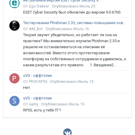
Актуальные версии ESET Cyber Security 9
От Ego Dekker ·
Опубликовано
Июль 25
ESET Cyber Security был обновлён до версии 9.0.6700.
Тестирование Phishman 2.35, системы повышения осведомлённости пользователей в сфере ИБ
От AM_Bot ·
Опубликовано
Июль 16
Теория звучит убедительно, но работает ли она на
практике? Мы внимательно изучили Phishman 2.35 и
решили не останавливаться на описании её
возможностей. Вместо этого протестировали
платформу на собственных сотрудниках и удивились, к
каким результатам это привело. 1. Введение2...
uVS - оффтопик
От PR55.RP55 ·
Опубликовано
Июль 15
Нет.
uVS - оффтопик
От santy ·
Опубликовано
Июль 15
RP55, есть у тебя ТГ?