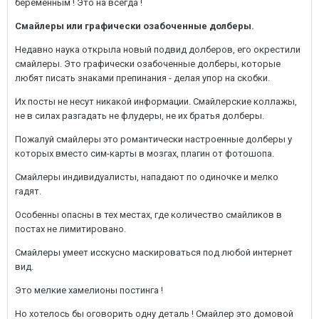
беременным ! Это на всегда !
Смайлеры или графически озабоченные долберы.
Недавно наука открыла новый подвид долберов, его окрестили
смайлеры. Это графически озабоченные долберы, которые
любят писать знаками препинания - делая упор на скобки.
Их посты не несут никакой информации. Смайлерские коллажы,
не в силах разгадать не флудеры, не их братья долберы.
Пожалуй смайлеры это романтически настроенные долберы у
которых вместо сим-карты в мозгах, плагин от фотошопа.
Смайлеры индивидуалисты, нападают по одиночке и мелко
гадят.
Особенны опасны в тех местах, где количество смайликов в
постах не лимитировано.
Смайлеры умеет исскусно маскироваться под любой интернет
вид.
Это мелкие хамелионы постинга !
Но хотелось бы оговорить одну деталь ! Смайлер это домовой