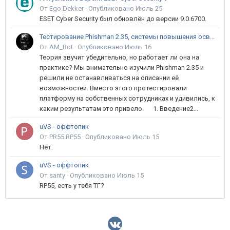
От Ego Dekker ·
Опубликовано
Июль 25
ESET Cyber Security был обновлён до версии 9.0.6700.
Тестирование Phishman 2.35, системы повышения осведомлённости пользователей в сфере ИБ
От AM_Bot ·
Опубликовано
Июль 16
Теория звучит убедительно, но работает ли она на
практике? Мы внимательно изучили Phishman 2.35 и
решили не останавливаться на описании её
возможностей. Вместо этого протестировали
платформу на собственных сотрудниках и удивились, к
каким результатам это привело. 1. Введение2...
uVS - оффтопик
От PR55.RP55 ·
Опубликовано
Июль 15
Нет.
uVS - оффтопик
От santy ·
Опубликовано
Июль 15
RP55, есть у тебя ТГ?