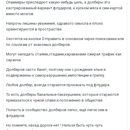
Спаммеры приследуют какую-нибудь цель, а долберы это
кастрированный вариант флудеров, к куском мяса и сим-картой
вместо мозгов.
Напрочь лишены уважения, здравого смысла и плохо
ориентируются в прострастве.
Охотятся на кнопки Отправить в основном через поисковики или
по ссылкам от знакомых долберов.
Могут нападать стаями,стадами,караванами сжирая трафик как
саранча.
Долберов часто банят, поэтому они с рождения злые и
подверженны к саморазрушению,импотенции и гриппу.
Любой долбер, всегда старается проканать под флудера.
То есть долберы банальные паказушники, которые стараются
примазаться к чужой славе и положению в обществе.
Попасть в сообщество долберов легко, ещё легче чем в
флудеров.
Но помните, назад дороги нет ! Нельзя быть чуть-чуть