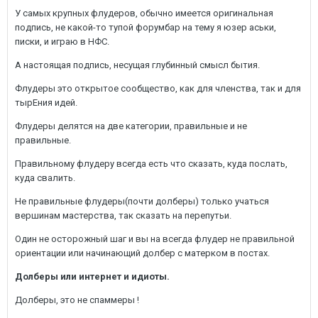
У самых крупных флудеров, обычно имеется оригинальная
подпись, не какой-то тупой форумбар на тему я юзер аськи,
писки, и играю в НФС.
А настоящая подпись, несущая глубинный смысл бытия.
Флудеры это открытое сообщество, как для членства, так и для
тырЕния идей.
Флудеры делятся на две категории, правильные и не
правильные.
Правильному флудеру всегда есть что сказать, куда послать,
куда свалить.
Не правильные флудеры(почти долберы) только учаться
вершинам мастерства, так сказать на перепутьи.
Один не осторожный шаг и вы на всегда флудер не правильной
ориентации или начинающий долбер с матерком в постах.
Долберы или интернет и идиоты.
Долберы, это не спаммеры !