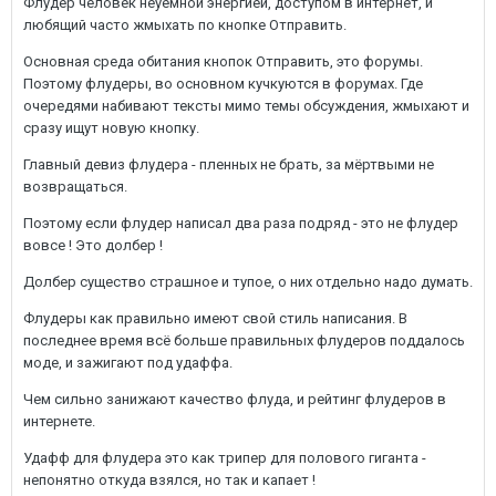
Флудер человек неуёмной энергией, доступом в интернет, и
любящий часто жмыхать по кнопке Отправить.
Основная среда обитания кнопок Отправить, это форумы.
Поэтому флудеры, во основном кучкуются в форумах. Где
очередями набивают тексты мимо темы обсуждения, жмыхают и
сразу ищут новую кнопку.
Главный девиз флудера - пленных не брать, за мёртвыми не
возвращаться.
Поэтому если флудер написал два раза подряд - это не флудер
вовсе ! Это долбер !
Долбер существо страшное и тупое, о них отдельно надо думать.
Флудеры как правильно имеют свой стиль написания. В
последнее время всё больше правильных флудеров поддалось
моде, и зажигают под удаффа.
Чем сильно занижают качество флуда, и рейтинг флудеров в
интернете.
Удафф для флудера это как трипер для полового гиганта -
непонятно откуда взялся, но так и капает !