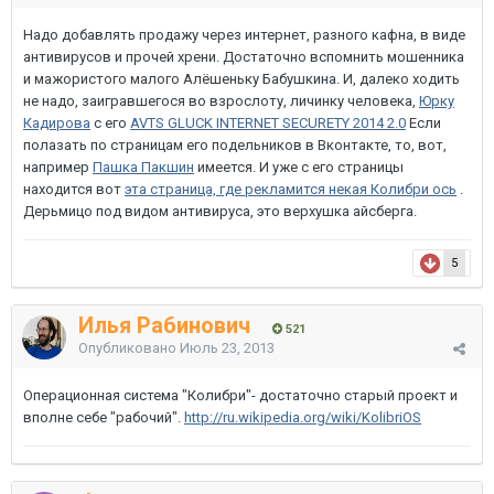
Надо добавлять продажу через интернет, разного кафна, в виде
антивирусов и прочей хрени. Достаточно вспомнить мошенника
и мажористого малого Алёшеньку Бабушкина. И, далеко ходить
не надо, заигравшегося во взрослоту, личинку человека,
Юрку
Кадирова
с его
AVTS GLUCK INTERNET SECURETY 2014 2.0
Если
полазать по страницам его подельников в Вконтакте, то, вот,
например
Пашка Пакшин
имеется. И уже с его страницы
находится вот
эта страница, где рекламится некая Колибри ось
.
Дерьмицо под видом антивируса, это верхушка айсберга.
5
Илья Рабинович
521
Опубликовано
Июль 23, 2013
Операционная система "Колибри"- достаточно старый проект и
вполне себе "рабочий".
http://ru.wikipedia.org/wiki/KolibriOS