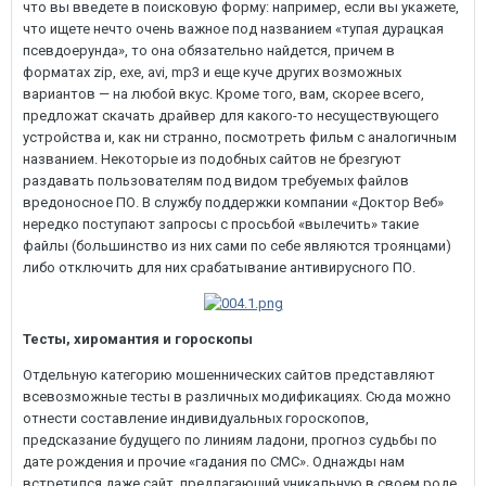
что вы введете в поисковую форму: например, если вы укажете,
что ищете нечто очень важное под названием «тупая дурацкая
псевдоерунда», то она обязательно найдется, причем в
форматах zip, exe, avi, mp3 и еще куче других возможных
вариантов — на любой вкус. Кроме того, вам, скорее всего,
предложат скачать драйвер для какого-то несуществующего
устройства и, как ни странно, посмотреть фильм с аналогичным
названием. Некоторые из подобных сайтов не брезгуют
раздавать пользователям под видом требуемых файлов
вредоносное ПО. В службу поддержки компании «Доктор Веб»
нередко поступают запросы с просьбой «вылечить» такие
файлы (большинство из них сами по себе являются троянцами)
либо отключить для них срабатывание антивирусного ПО.
Тесты, хиромантия и гороскопы
Отдельную категорию мошеннических сайтов представляют
всевозможные тесты в различных модификациях. Сюда можно
отнести составление индивидуальных гороскопов,
предсказание будущего по линиям ладони, прогноз судьбы по
дате рождения и прочие «гадания по СМС». Однажды нам
встретился даже сайт, предлагающий уникальную в своем роде