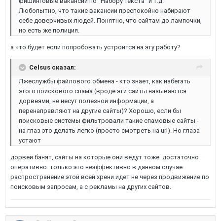
фишинговые вакансии по "Набору текста" и т.д.
Любопытно, что такие вакансии преспокойно набирают
себе доверчивых людей. Понятно, что сайтам до лампочки,
но есть же полиция.
а что будет если попробовать устроится на эту работу?
Celsus сказал:
Лжеслужбы файлового обмена - кто знает, как избегать
этого поискового спама (вроде эти сайты называются
дорвеями, не несут полезной информации, а
перенаправляют на другие сайты)? Хорошо, если бы
поисковые системы фильтровали такие спамовые сайты -
на глаз это делать легко (просто смотреть на url). Но глаза
устают
дорвеи банят, сайты на которые они ведут тоже. достаточно
оперативно. только это неэффективно в данном случае:
распространение этой всей хрени идет не через продвижение по
поисковым запросам, а с рекламы на других сайтов.