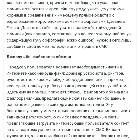
данных» мошенников, причем вам сообщат, что указанная
фамилия относится к древнейшему роду, уходящему своими
корнями в средние века и имеющему прямое родство с
европейскими королевскими домами и фараонами Древнего
Египта. Для того чтобы получить справку об этой чудесной
фамилии (как правило, составленную по несложному шаблону и
содержащую кучу орфографических ошибок), нужно всего лишь
сообщить свой номер телефона или отправить СМС.
Лжеслужбы файлового обмена
Нередко у пользователя возникает необходимость найти в
Интернете какой-нибудь файл: драйвер устройства, рингтон,
руководство к какому-нибудь оборудованию или, например,
исследовательскую работу по интересующей его научной теме.
Здесь ему на помощь приходят службы файлового обмена или
файлохранилища, предлагающие скачать какие-либо данные,
ранее помещенные на сайт другим пользователем. Эту
благодатную нишу моментально освоили сетевые мошенники: с
завидной регулярностью они создают поддельные сайты,
предлагающие загрузить интересующий пользователя контент
на стандартных условиях: отправка платного СМС. Выдает
жуликов то, что на подобных сайтах находится абсолютно все,