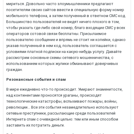
мириться. Довольно часто злоумышленники предлагают
посетителям своих сайтов ввести в специальную форму номер
мобильного телефона, а затем полученный в ответном СМС код.
Большинство пользователей не видят ничего плохого в том,
чтобы указать где-либо свой номер, благо входящие СМС у всех
операторов сотовой связи бесплатны. Присылаемое
пользователю сообщение и впрямь не стоит ни копейки, однако
указав полученный в нем код, пользователь соглашается с
условиями платной подписки на какую-нибудь услугу. Давайте
рассмотрим основные схемы сетевого мошенничества, с
использованием которых жулики обманывают доверчивых
граждан.
Резонансные события и спам
В мире ежедневно что-то происходит. Умирают знаменитости,
над континентами проносятся ураганы, происходят
технологические катастрофы, вспыхивают пожары, войны,
революции... Все эти события незамедлительно используют
сетевые преступники, рассылающие среди пользователей
Интернета спам с очевидной целью: тем или иным способом
заставить их потратить деньги.