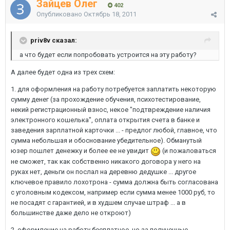
Зайцев Олег
402
Опубликовано
Октябрь 18, 2011
priv8v сказал:
а что будет если попробовать устроится на эту работу?
А далее будет одна из трех схем:
1. для оформления на работу потребуется заплатить некоторую
сумму денег (за прохождение обучения, психотестирование,
некий регистрационный взнос, некое "подтвреждение наличия
электронного кошелька", оплата открытия счета в банке и
заведения зарплатной карточки ... - предлог любой, главное, что
сумма небольшая и обоснование убедительное). Обманутый
юзер пошлет денежку и более ее не увидит
(и пожаловаться
не сможет, так как собственно никакого договора у него на
руках нет, деньги он послал на деревню дедушке ... другое
ключевое правило лохотрона - сумма должна быть согласована
с уголовным кодексом, например если сумма менее 1000 руб, то
не посадят с гарантией, и в худшем случае штраф ... а в
большинстве даже дело не откроют)
2. оформление на работу бесплатное, но за полученные