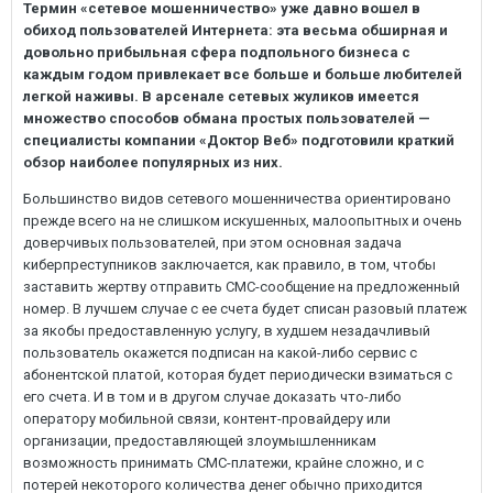
Термин «сетевое мошенничество» уже давно вошел в
обиход пользователей Интернета: эта весьма обширная и
довольно прибыльная сфера подпольного бизнеса с
каждым годом привлекает все больше и больше любителей
легкой наживы. В арсенале сетевых жуликов имеется
множество способов обмана простых пользователей —
специалисты компании «Доктор Веб» подготовили краткий
обзор наиболее популярных из них.
Большинство видов сетевого мошенничества ориентировано
прежде всего на не слишком искушенных, малоопытных и очень
доверчивых пользователей, при этом основная задача
киберпреступников заключается, как правило, в том, чтобы
заставить жертву отправить СМС-сообщение на предложенный
номер. В лучшем случае с ее счета будет списан разовый платеж
за якобы предоставленную услугу, в худшем незадачливый
пользователь окажется подписан на какой-либо сервис с
абонентской платой, которая будет периодически взиматься с
его счета. И в том и в другом случае доказать что-либо
оператору мобильной связи, контент-провайдеру или
организации, предоставляющей злоумышленникам
возможность принимать СМС-платежи, крайне сложно, и с
потерей некоторого количества денег обычно приходится