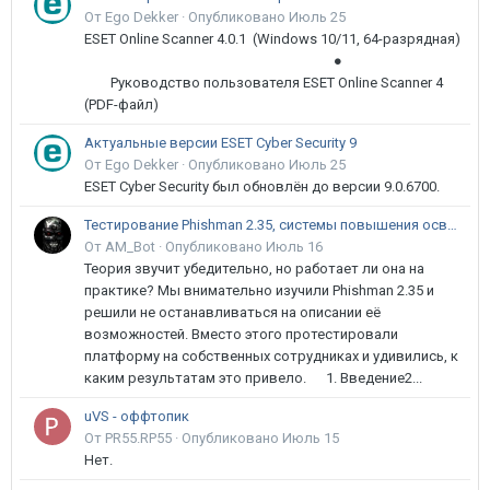
От Ego Dekker ·
Опубликовано
Июль 25
ESET Online Scanner 4.0.1 (Windows 10/11, 64-разрядная)
●
Руководство пользователя ESET Online Scanner 4
(PDF-файл)
Актуальные версии ESET Cyber Security 9
От Ego Dekker ·
Опубликовано
Июль 25
ESET Cyber Security был обновлён до версии 9.0.6700.
Тестирование Phishman 2.35, системы повышения осведомлённости пользователей в сфере ИБ
От AM_Bot ·
Опубликовано
Июль 16
Теория звучит убедительно, но работает ли она на
практике? Мы внимательно изучили Phishman 2.35 и
решили не останавливаться на описании её
возможностей. Вместо этого протестировали
платформу на собственных сотрудниках и удивились, к
каким результатам это привело. 1. Введение2...
uVS - оффтопик
От PR55.RP55 ·
Опубликовано
Июль 15
Нет.