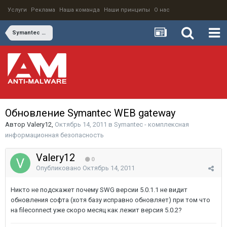
Услуги
Реклама
Наша команда
Наши принципы
О нас
Symantec - комплексная информационная безопасность
Обновление Symantec WEB gateway
Автор
Valery12
,
Октябрь 14, 2011
в
Symantec - комплексная
информационная безопасность
Valery12
0
Опубликовано
Октябрь 14, 2011
Никто не подскажет почему SWG версии 5.0.1.1 не видит
обновления софта (хотя базу исправно обновляет) при том что
на fileconnect уже скоро месяц как лежит версия 5.0.2?