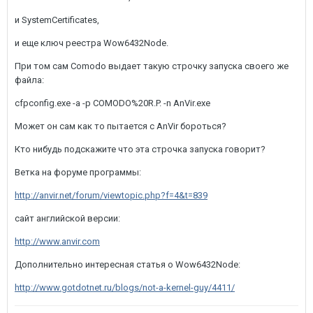
и SystemCertificates,
и еще ключ реестра Wow6432Node.
При том сам Comodo выдает такую строчку запуска своего же
файла:
cfpconfig.exe -a -p COMODO%20R.P. -n AnVir.exe
Может он сам как то пытается с AnVir бороться?
Кто нибудь подскажите что эта строчка запуска говорит?
Ветка на форуме программы:
http://anvir.net/forum/viewtopic.php?f=4&t=839
сайт английской версии:
http://www.anvir.com
Дополнительно интересная статья о Wow6432Node:
http://www.gotdotnet.ru/blogs/not-a-kernel-guy/4411/