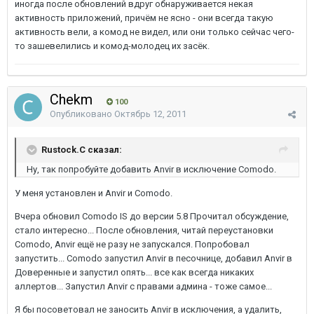
иногда после обновлений вдруг обнаруживается некая
активность приложений, причём не ясно - они всегда такую
активность вели, а комод не видел, или они только сейчас чего-
то зашевелились и комод-молодец их засёк.
Chekm
100
Опубликовано
Октябрь 12, 2011
Rustock.C сказал:
Ну, так попробуйте добавить Anvir в исключение Comodo.
У меня установлен и Anvir и Comodo.
Вчера обновил Comodo IS до версии 5.8 Прочитал обсуждение,
стало интересно... После обновления, читай переустановки
Comodo, Anvir ещё не разу не запускался. Попробовал
запустить... Comodo запустил Anvir в песочнице, добавил Anvir в
Доверенные и запустил опять... все как всегда никаких
аллертов... Запустил Anvir с правами админа - тоже самое...
Я бы посоветовал не заносить Anvir в исключения, а удалить,