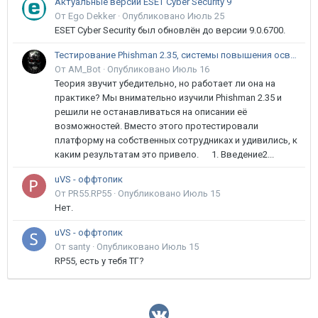
Актуальные версии ESET Cyber Security 9
От Ego Dekker ·
Опубликовано
Июль 25
ESET Cyber Security был обновлён до версии 9.0.6700.
Тестирование Phishman 2.35, системы повышения осведомлённости пользователей в сфере ИБ
От AM_Bot ·
Опубликовано
Июль 16
Теория звучит убедительно, но работает ли она на
практике? Мы внимательно изучили Phishman 2.35 и
решили не останавливаться на описании её
возможностей. Вместо этого протестировали
платформу на собственных сотрудниках и удивились, к
каким результатам это привело. 1. Введение2...
uVS - оффтопик
От PR55.RP55 ·
Опубликовано
Июль 15
Нет.
uVS - оффтопик
От santy ·
Опубликовано
Июль 15
RP55, есть у тебя ТГ?