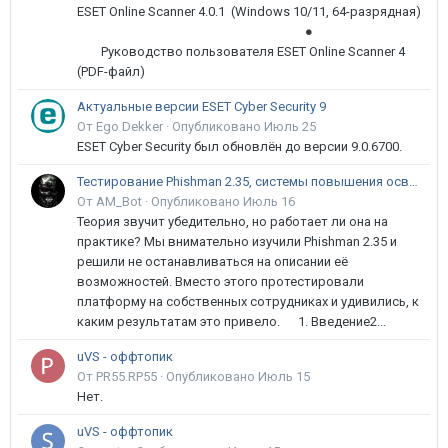
ESET Online Scanner 4.0.1 (Windows 10/11, 64-разрядная)
●
Руководство пользователя ESET Online Scanner 4
(PDF-файл)
Актуальные версии ESET Cyber Security 9
От Ego Dekker ·
Опубликовано
Июль 25
ESET Cyber Security был обновлён до версии 9.0.6700.
Тестирование Phishman 2.35, системы повышения осведомлённости пользователей в сфере ИБ
От AM_Bot ·
Опубликовано
Июль 16
Теория звучит убедительно, но работает ли она на
практике? Мы внимательно изучили Phishman 2.35 и
решили не останавливаться на описании её
возможностей. Вместо этого протестировали
платформу на собственных сотрудниках и удивились, к
каким результатам это привело. 1. Введение2...
uVS - оффтопик
От PR55.RP55 ·
Опубликовано
Июль 15
Нет.
uVS - оффтопик