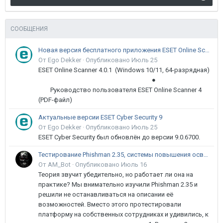
СООБЩЕНИЯ
Новая версия бесплатного приложения ESET Online Scanner доступна пользователям
От Ego Dekker ·
Опубликовано
Июль 25
ESET Online Scanner 4.0.1 (Windows 10/11, 64-разрядная)
●
Руководство пользователя ESET Online Scanner 4
(PDF-файл)
Актуальные версии ESET Cyber Security 9
От Ego Dekker ·
Опубликовано
Июль 25
ESET Cyber Security был обновлён до версии 9.0.6700.
Тестирование Phishman 2.35, системы повышения осведомлённости пользователей в сфере ИБ
От AM_Bot ·
Опубликовано
Июль 16
Теория звучит убедительно, но работает ли она на
практике? Мы внимательно изучили Phishman 2.35 и
решили не останавливаться на описании её
возможностей. Вместо этого протестировали
платформу на собственных сотрудниках и удивились, к