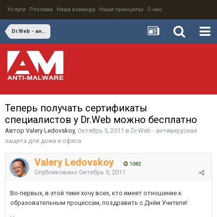
Услуги
Реклама
Наша команда
Наши принципы
О нас
Dr.Web - антивирусная защита для дома и офиса
Теперь получать сертификаты
специалистов у Dr.Web можно бесплатно
Автор
Valery Ledovskoy
,
Октябрь 5, 2011
в
Dr.Web - антивирусная
защита для дома и офиса
Valery Ledovskoy
1082
Опубликовано
Октябрь 5, 2011
Во-первых, в этой теме хочу всех, кто имеет отношение к
образовательным процессам, поздравить с Днём Учителя!