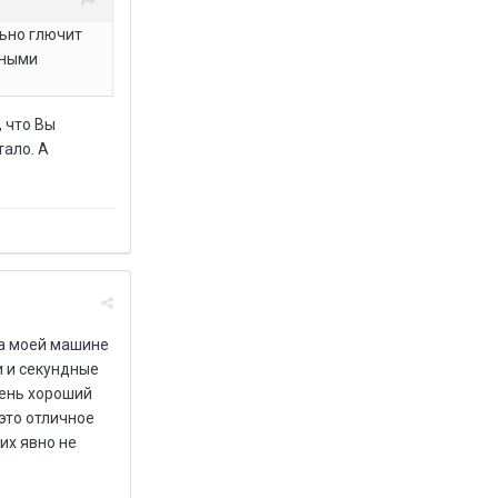
льно глючит
мными
 что Вы
тало. А
На моей машине
и и секундные
чень хороший
это отличное
их явно не