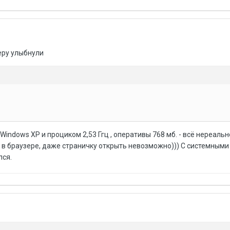
еру улыбнули
Windows XP и проциком 2,53 Ггц , оперативы 768 мб. - всё нереальн
а в браузере, даже страничку открыть невозможно))) С системным
лся.