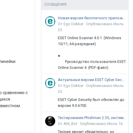
СООБЩЕНИЯ
Новая версия бесплатного приложения ESET Online Scanner доступна пользователям
От Ego Dekker ·
Опубликовано
Июль
25
ESET Online Scanner 4.0.1 (Windows
10/11, 64-разрядная)
●
 линейки
Руководство пользователя ESET
Online Scanner 4 (PDF-файл)
Актуальные версии ESET Cyber Security 9
От Ego Dekker ·
Опубликовано
Июль
25
по сравнению с
щихся
ESET Cyber Security был обновлён до
совместном
версии 9.0.6700.
Тестирование Phishman 2.35, системы повышения осведомлённости пользователей в сфере ИБ
От AM_Bot ·
Опубликовано
Июль 16
Теория звучит убедительно, но