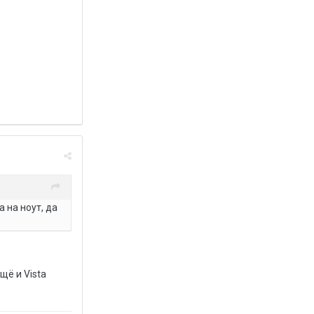
 на ноут, да
щё и Vista