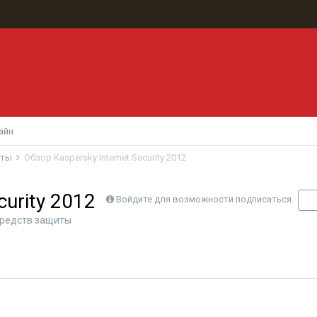
айн
иты
Обзор Kaspersky Internet Security 2012
curity 2012
Войдите для возможности подписаться
П
редств защиты