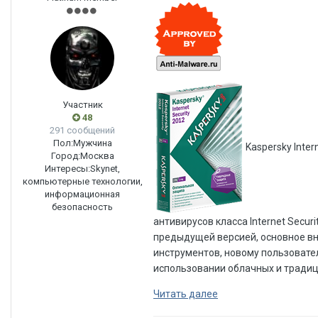
Участник
48
291 сообщений
Пол:
Мужчина
Kaspersky Inte
Город:
Москва
Интересы:
Skynet,
компьютерные технологии,
информационная
безопасность
антивирусов класса Internet Securi
предыдущей версией, основное в
инструментов, новому пользовате
использовании облачных и традиц
Читать далее