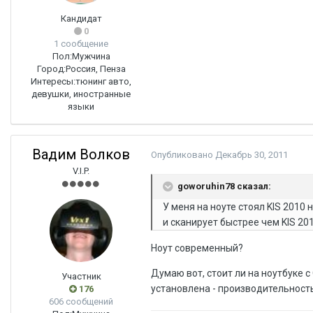
Кандидат
0
1 сообщение
Пол:
Мужчина
Город:
Россия, Пенза
Интересы:
тюнинг авто,
девушки, иностранные
языки
Вадим Волков
Опубликовано
Декабрь 30, 2011
V.I.P.
goworuhin78 сказал:
У меня на ноуте стоял KIS 2010 
и сканирует быстрее чем KIS 201
Ноут современный?
Думаю вот, стоит ли на ноутбуке с
Участник
установлена - производительност
176
606 сообщений