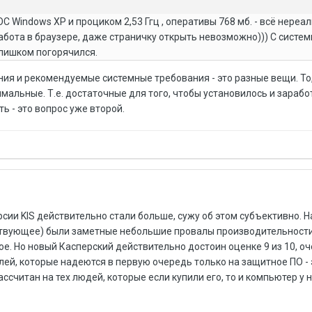
ОС Windows XP и проциком 2,53 Ггц , оперативы 768 мб. - всё нереа
работа в браузере, даже страничку открыть невозможно))) С систе
лишком погорячился.
я и рекомендуемые системные требования - это разные вещи. То,
мальные. Т.е. достаточные для того, чтобы установилось и зарабо
ь - это вопрос уже второй.
рсии KIS действительно стали больше, сужу об этом субъективно. 
етствующее) были заметные небольшие провалы производительност
ое. Но новый Касперский действительно достоин оценке 9 из 10, о
лей, которые надеются в первую очередь только на защитное ПО - 
ссчитан на тех людей, которые если купили его, то и компьютер у н