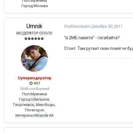
Пол:
Мужчина
Город:
Москва
Umnik
Опубликовано
Декабрь 30, 2011
МОДЕРАТОР ОЛОЛО
"и 2МБ памяти" - гигабайта?
Стоит. Там руткит скан помягче б
Супермодератор
997
5648 сообщений
Пол:
Мужчина
Город:
Обильное,
Георгиевск, Мин-Воды,
Пятигорск
Интересы:
Miranda IM