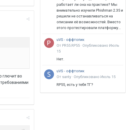
работает ли она на практике? Мы
внимательно изучили Phishman 2.35 и
решили не останавливаться на
описании её возможностей. Вместо
этого протестировали платформу...
uVS - оффтопик
От PR55.RP55 ·
Опубликовано
Июль
15
Нет.
uVS - оффтопик
о глючит во
От santy ·
Опубликовано
Июль 15
и требованиями
RP55, есть у тебя ТГ?