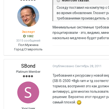
Novircom сказал:
Соседу поставил на компутер с 
во время обновления. Глохнет 
требованиями производитель с
Минимальные системные требовани
Эксперт
процитировали - это, видимо, мини
1082
насколько медленно будет работат
3315 сообщений
Пол:
Мужчина
Город:
Ставрополь
SBond
Опубликовано
Сентябрь 28, 2011
Platinum Member
Требования к ресурсам у новой ве
(SB I5-2500 +8gb ram и тд соотв
тормоза, воспринял это как должн
антивирус, для многих пользовате
решение. Вероятно этот продукт ра
самый плохой.
Участник