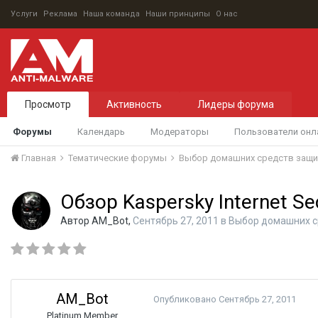
Услуги
Реклама
Наша команда
Наши принципы
О нас
Просмотр
Активность
Лидеры форума
Форумы
Календарь
Модераторы
Пользователи онл
Главная
Тематические форумы
Выбор домашних средств защ
Обзор Kaspersky Internet Se
Автор
AM_Bot
,
Сентябрь 27, 2011
в
Выбор домашних с
AM_Bot
Опубликовано
Сентябрь 27, 2011
Platinum Member