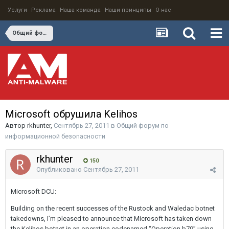
Услуги
Реклама
Наша команда
Наши принципы
О нас
Общий форум по информационной безопасности
Microsoft обрушила Kelihos
Автор
rkhunter
,
Сентябрь 27, 2011
в
Общий форум по
информационной безопасности
rkhunter
150
Опубликовано
Сентябрь 27, 2011
Microsoft DCU:
Building on the recent successes of the Rustock and Waledac botnet
takedowns, I’m pleased to announce that Microsoft has taken down
the Kelihos botnet in an operation codenamed “Operation b79” using