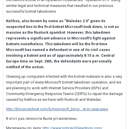
similar legal and technical measures that resulted in our previous
successful botnet takedowns.
Kelihos, also known by some as “Waledac 2.0” given its
suspected ties to the first botnet Microsoft took down, is not as
massive as the Rustock spambot. However, this takedown
represents a significant advance in Microsoft’s fight against
botnets nonetheless. This takedown will be the first time
Microsoft has named a defendant in one of its civil cases
involving a botnet and as of approximately 8:15 a.m. Central
Europe time on Sept. 26th, the defendants were personally
notified of the action.
Cleaning up computers infected with the botnet malware is also a very
important part of every Microsoft botnet takedown operation, and we
are planning to work with Internet Service Providers (ISPs) and
Community Emergency Response Teams (CERTs) to repair the damage
caused by Kelihos as we have with Rustock and Waledac.
http://blogs.technet.com/b/microsoft_blog/...nt-in-case.aspx
В этот раз личности были установлены.
Материалы по делу:
http://www.noticeofpleadings.com/