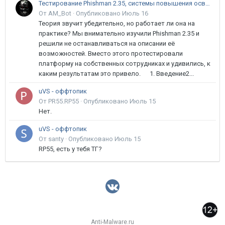
Тестирование Phishman 2.35, системы повышения осведомлённости пользователей в сфере ИБ
От AM_Bot ·
Опубликовано
Июль 16
Теория звучит убедительно, но работает ли она на
практике? Мы внимательно изучили Phishman 2.35 и
решили не останавливаться на описании её
возможностей. Вместо этого протестировали
платформу на собственных сотрудниках и удивились, к
каким результатам это привело. 1. Введение2...
uVS - оффтопик
От PR55.RP55 ·
Опубликовано
Июль 15
Нет.
uVS - оффтопик
От santy ·
Опубликовано
Июль 15
RP55, есть у тебя ТГ?
Anti-Malware.ru