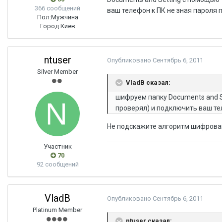
366 сообщений
ваш телефон к ПК не зная пароля
Пол:
Мужчина
Город:
Киев
ntuser
Опубликовано
Сентябрь 6, 2011
Silver Member
VladB сказал:
шифруем папку Documents and Se
проверял) и подключить ваш те
Не подскажите алгоритм шифрова
Участник
70
92 сообщений
VladB
Опубликовано
Сентябрь 6, 2011
Platinum Member
ntuser сказал: