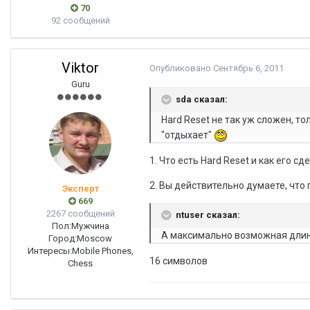
70
92 сообщений
Viktor
Опубликовано
Сентябрь 6, 2011
Guru
sda сказал:
Hard Reset не так уж сложен, т
"отдыхает"
1. Что есть Hard Reset и как его 
2. Вы действительно думаете, что
Эксперт
669
2267 сообщений
ntuser сказал:
Пол:
Мужчина
А максимально возможная длин
Город:
Moscow
Интересы:
Mobile Phones,
16 символов
Chess