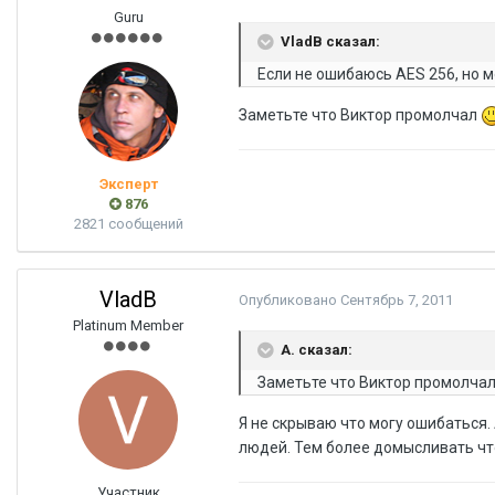
Guru
VladB сказал:
Если не ошибаюсь AES 256, но 
Заметьте что Виктор промолчал
Эксперт
876
2821 сообщений
VladB
Опубликовано
Сентябрь 7, 2011
Platinum Member
A. сказал:
Заметьте что Виктор промолча
Я не скрываю что могу ошибаться.
людей. Тем более домысливать чт
Участник