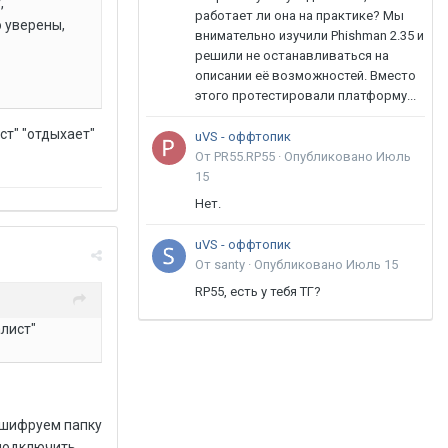
,
работает ли она на практике? Мы
 уверены,
внимательно изучили Phishman 2.35 и
решили не останавливаться на
описании её возможностей. Вместо
этого протестировали платформу...
ст" "отдыхает"
uVS - оффтопик
От PR55.RP55 ·
Опубликовано
Июль
15
Нет.
uVS - оффтопик
От santy ·
Опубликовано
Июль 15
RP55, есть у тебя ТГ?
алист"
) шифруем папку
 подключить