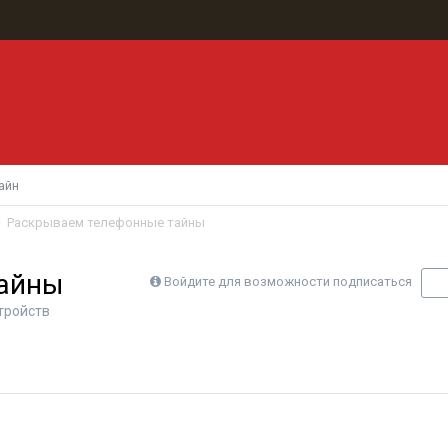
айн
Раскрываем телефонные тайны
тайны
Войдите для возможности подписаться
П
тройств