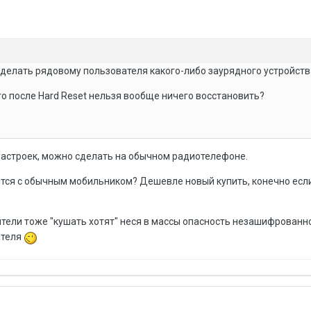
го сделать рядовому пользователя какого-либо заурядного устройст
то после Hard Reset нельзя вообще ничего восстановить?
настроек, можно сделать на обычном радиотелефоне.
оится с обычным мобильником? Дешевле новый купить, конечно если
ители тоже "кушать хотят" неся в массы опасность незашифрован
ателя