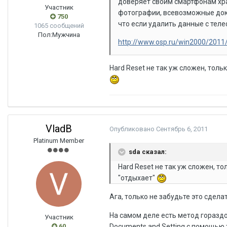
доверяет своим смартфонам хра
Участник
фотографии, всевозможные доку
750
что если удалить данные с теле
1065 сообщений
Пол:
Мужчина
http://www.osp.ru/win2000/201
Hard Reset не так уж сложен, тол
VladB
Опубликовано
Сентябрь 6, 2011
Platinum Member
sda сказал:
Hard Reset не так уж сложен, т
"отдыхает"
Ага, только не забудьте это сдел
На самом деле есть метод горазд
Участник
Documents and Setting с помощью т
60