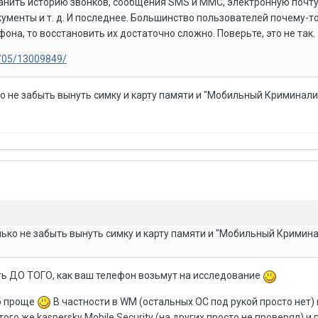
нить историю звонков, сообщения SMS и ММС, электронную почту
менты и т. д. И последнее. Большинство пользователей почему-то
фона, то восстановить их достаточно сложно. Поверьте, это не так.
1/05/13009849/
ько не забыть вынуть симку и карту памяти и "Мобильный Криминали
олько не забыть вынуть симку и карту памяти и "Мобильный Кримин
ать ДО ТОГО, как ваш телефон возьмут на исследование
о проще
В частности в WM (остальных ОС под рукой просто нет
ого же kaspersky Mobile Security (на других просто не проверял) и