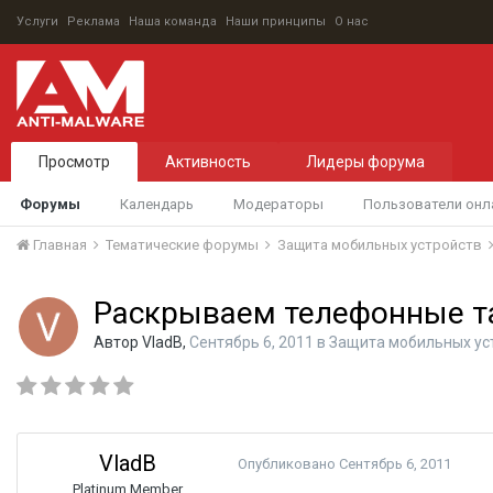
Услуги
Реклама
Наша команда
Наши принципы
О нас
Просмотр
Активность
Лидеры форума
Форумы
Календарь
Модераторы
Пользователи онл
Главная
Тематические форумы
Защита мобильных устройств
Раскрываем телефонные 
Автор
VladB
,
Сентябрь 6, 2011
в
Защита мобильных ус
VladB
Опубликовано
Сентябрь 6, 2011
Platinum Member