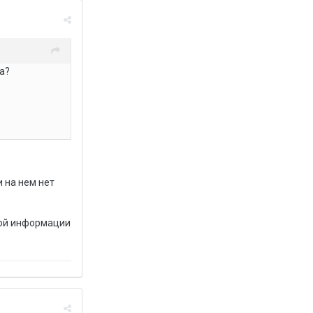
ва?
 на нем нет
ной информации