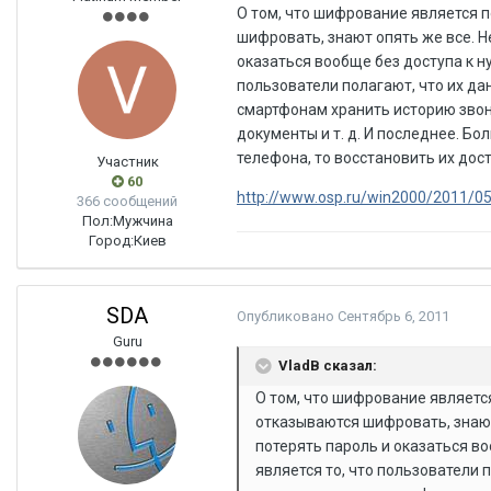
О том, что шифрование является п
шифровать, знают опять же все. Н
оказаться вообще без доступа к н
пользователи полагают, что их да
смартфонам хранить историю зво
документы и т. д. И последнее. Б
телефона, то восстановить их дост
Участник
60
http://www.osp.ru/win2000/2011/0
366 сообщений
Пол:
Мужчина
Город:
Киев
SDA
Опубликовано
Сентябрь 6, 2011
Guru
VladB сказал:
О том, что шифрование является
отказываются шифровать, знают
потерять пароль и оказаться в
является то, что пользователи 