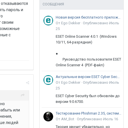
о отказываются
СООБЩЕНИЯ
ять пароль и
то
Новая версия бесплатного приложения ESET Online Scanner доступна пользователям
т своим
От Ego Dekker ·
Опубликовано
Июль
евозможные
25
нные с
ESET Online Scanner 4.0.1 (Windows
10/11, 64-разрядная)
●
Руководство пользователя ESET
Online Scanner 4 (PDF-файл)
Актуальные версии ESET Cyber Security 9
От Ego Dekker ·
Опубликовано
Июль
25
ESET Cyber Security был обновлён до
версии 9.0.6700.
рно
забыть или
Тестирование Phishman 2.35, системы повышения осведомлённости пользователей в сфере ИБ
нения,
От AM_Bot ·
Опубликовано
Июль 16
льше людей
Теория звучит убедительно, но