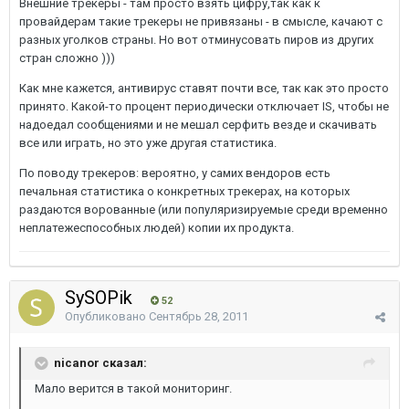
Внешние трекеры - там просто взять цифру,так как к
провайдерам такие трекеры не привязаны - в смысле, качают с
разных уголков страны. Но вот отминусовать пиров из других
стран сложно )))
Как мне кажется, антивирус ставят почти все, так как это просто
принято. Какой-то процент периодически отключает IS, чтобы не
надоедал сообщениями и не мешал серфить везде и скачивать
все или играть, но это уже другая статистика.
По поводу трекеров: вероятно, у самих вендоров есть
печальная статистика о конкретных трекерах, на которых
раздаются ворованные (или популяризируемые среди временно
неплатежеспособных людей) копии их продукта.
SySOPik
52
Опубликовано
Сентябрь 28, 2011
nicanor сказал:
Мало верится в такой мониторинг.