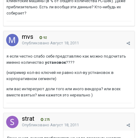
клиентские машины (в % от общего количества PC-шек). Даже
приблизительно. Есть ли вообще эти данные? Кто-нибудь их
собирает?
mvs
92
Опубликовано
Август 18, 2011
я если честно слабо себе представляю как можно подсчитать
именно количество
установок
????
(например кол-во ключей не равно кол-ву устнановок в
корпоративном сегменте)
или вас интересуют доли того или иного вендора? или всех
вместе взятых? мне кажется это нереально )
strat
275
Опубликовано
Август 18, 2011