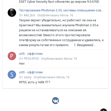
ESET Cyber Security был обновлён до версии 9.0.6700.
Тестирование Phishman 2.35, системы повышения осведомлённости пользователей в сфере ИБ
От AM_Bot ·
Опубликовано
Июль 16
Теория звучит убедительно, но работает ли она на
практике? Мы внимательно изучили Phishman 2.35 и
решили не останавливаться на описании её
возможностей. Вместо этого протестировали
платформу на собственных сотрудниках и удивились, к
каким результатам это привело. 1. Введение2...
uVS - оффтопик
От PR55.RP55 ·
Опубликовано
Июль 15
Нет.
uVS - оффтопик
От santy ·
Опубликовано
Июль 15
RP55, есть у тебя ТГ?