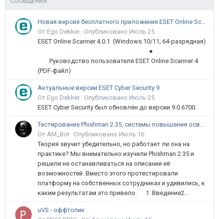
СООБЩЕНИЯ
Новая версия бесплатного приложения ESET Online Scanner доступна пользователям
От Ego Dekker ·
Опубликовано
Июль 25
ESET Online Scanner 4.0.1 (Windows 10/11, 64-разрядная)
●
Руководство пользователя ESET Online Scanner 4
(PDF-файл)
Актуальные версии ESET Cyber Security 9
От Ego Dekker ·
Опубликовано
Июль 25
ESET Cyber Security был обновлён до версии 9.0.6700.
Тестирование Phishman 2.35, системы повышения осведомлённости пользователей в сфере ИБ
От AM_Bot ·
Опубликовано
Июль 16
Теория звучит убедительно, но работает ли она на
практике? Мы внимательно изучили Phishman 2.35 и
решили не останавливаться на описании её
возможностей. Вместо этого протестировали
платформу на собственных сотрудниках и удивились, к
каким результатам это привело. 1. Введение2...
uVS - оффтопик