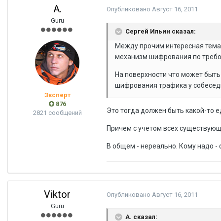
A.
Опубликовано
Август 16, 2011
Guru
Сергей Ильин сказал:
Между прочим интересная тема 
механизм шифрования по треб
На поверхности что может быть
шифрования трафика у собеседн
Эксперт
876
Это тогда должен быть какой-то е
2821 сообщений
Причем с учетом всех существующ
В общем - нереально. Кому надо -
Viktor
Опубликовано
Август 16, 2011
Guru
A. сказал: