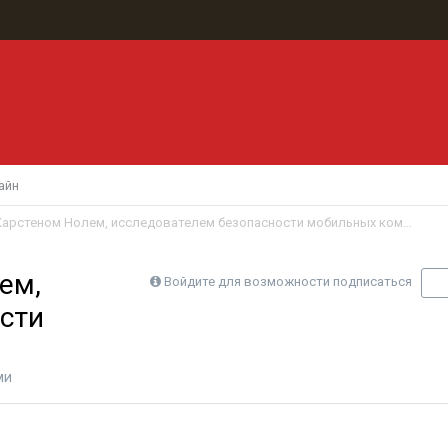
айн
Интервью с Карстеном Нолем, исследователем безопасности мобильных коммуникаций
ем,
Войдите для возможности подписаться
П
сти
ми