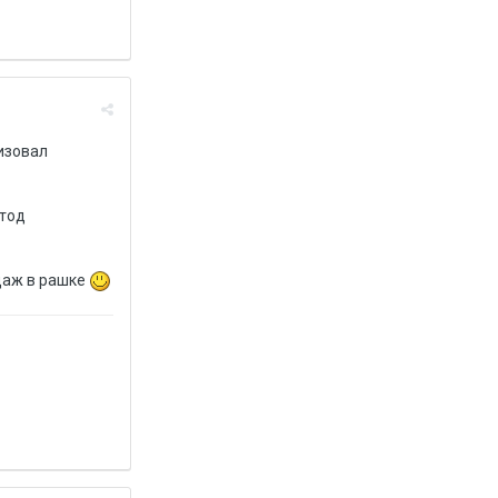
изовал
етод
одаж в рашке