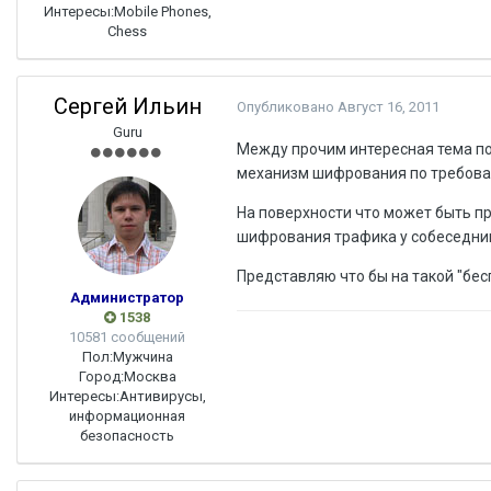
Интересы:
Mobile Phones,
Chess
Сергей Ильин
Опубликовано
Август 16, 2011
Guru
Между прочим интересная тема под
механизм шифрования по требов
На поверхности что может быть п
шифрования трафика у собеседник
Представляю что бы на такой "бес
Администратор
1538
10581 сообщений
Пол:
Мужчина
Город:
Москва
Интересы:
Антивирусы,
информационная
безопасность