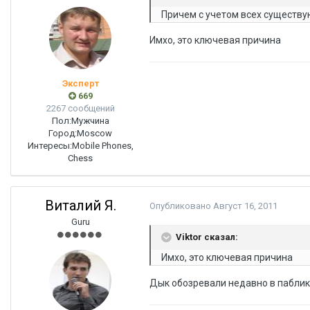
Причем с учетом всех существу
Имхо, это ключевая причина
Эксперт
669
2267 сообщений
Пол:
Мужчина
Город:
Moscow
Интересы:
Mobile Phones,
Chess
Виталий Я.
Опубликовано
Август 16, 2011
Guru
Viktor сказал:
Имхо, это ключевая причина
Дык обозревали недавно в паблик