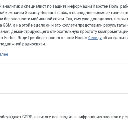
 аналитик и специалист по защите информации Карстен Ноль, ра
ой компании Security Research Labs, в последнее время активно з
и безопасности мобильной связи. Так, ему уже доводилось вскры
а GSM, а на этой неделе он и его коллеги представили результаты 
ания, демонстрирующего относительную простоту компрометации
т Forbes Энди Гринберг провел с г-ном Нолем
беседу
об актуальны
подвижной радиосвязи.
алее
ю обсуждают GPRS, а в итоге все сводят к шифрованию звонков и ре