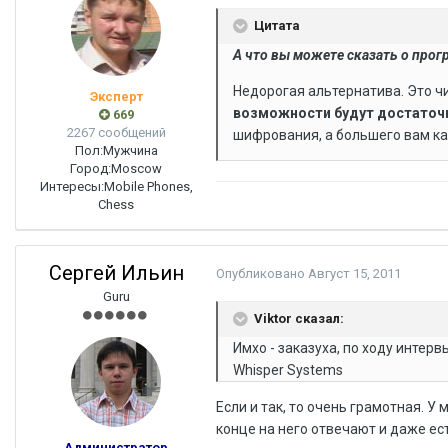
Цитата
А что вы можете сказать о прог
Недорогая альтернатива. Это ч
Эксперт
возможности будут достато
669
2267 сообщений
шифрования, а большего вам ка
Пол:
Мужчина
Город:
Moscow
Интересы:
Mobile Phones,
Chess
Сергей Ильин
Опубликовано
Август 15, 2011
Guru
Viktor сказал:
Имхо - заказуха, по ходу интер
Whisper Systems
Если и так, то очень грамотная. У
конце на него отвечают и даже ес
Администратор