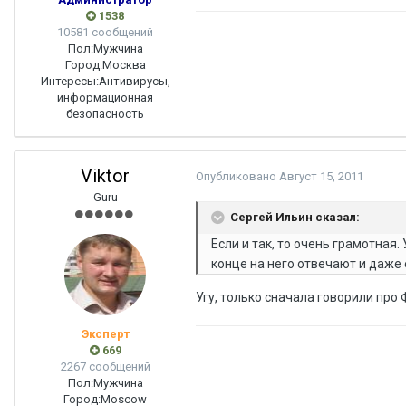
1538
10581 сообщений
Пол:
Мужчина
Город:
Москва
Интересы:
Антивирусы,
информационная
безопасность
Viktor
Опубликовано
Август 15, 2011
Guru
Сергей Ильин сказал:
Если и так, то очень грамотная.
конце на него отвечают и даже 
Угу, только сначала говорили про 
Эксперт
669
2267 сообщений
Пол:
Мужчина
Город:
Moscow