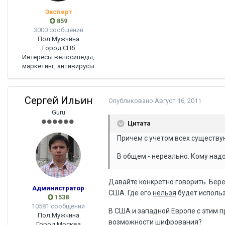
Эксперт
859
3000 сообщений
Пол:
Мужчина
Город:
СПб
Интересы:
велосипеды,
маркетинг, антивирусы
Сергей Ильин
Опубликовано
Август 16, 2011
Guru
Цитата
Причем с учетом всех существу
В общем - нереально. Кому надо
Давайте конкретно говорить. Бер
Администратор
США. Где его
нельзя
будет использо
1538
10581 сообщений
В США и западной Европе с этим п
Пол:
Мужчина
возможности шифрования?
Город:
Москва