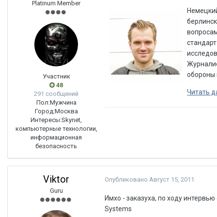
Platinum Member
Немецкий
берлинск
вопросам
стандарт
исследов
Журналис
обороны 
Участник
48
Читать д
291 сообщений
Пол:
Мужчина
Город:
Москва
Интересы:
Skynet,
компьютерные технологии,
информационная
безопасность
Viktor
Опубликовано
Август 15, 2011
Guru
Имхо - заказуха, по ходу интервь
Systems