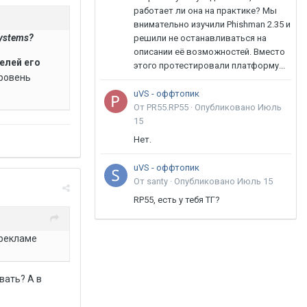
работает ли она на практике? Мы
внимательно изучили Phishman 2.35 и
ystems?
решили не останавливаться на
описании её возможностей. Вместо
елей его
этого протестировали платформу...
уровень
uVS - оффтопик
От PR55.RP55 ·
Опубликовано
Июль
15
Нет.
uVS - оффтопик
От santy ·
Опубликовано
Июль 15
RP55, есть у тебя ТГ?
 рекламе
вать? А в