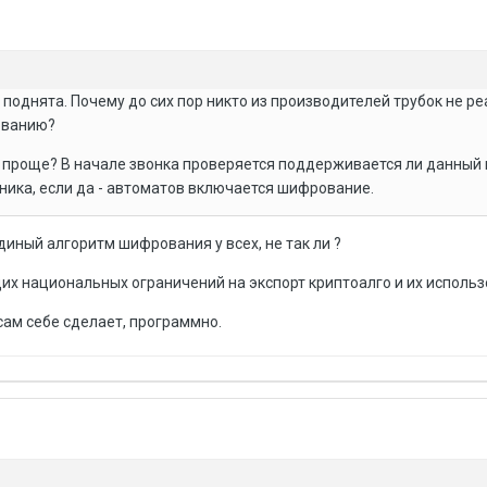
поднята. Почему до сих пор никто из производителей трубок не р
ованию?
 проще? В начале звонка проверяется поддерживается ли данный
ика, если да - автоматов включается шифрование.
диный алгоритм шифрования у всех, не так ли ?
их национальных ограничений на экспорт криптоалго и их использ
 сам себе сделает, программно.