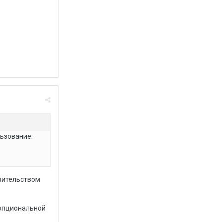
льзование.
авительством
 опциональной