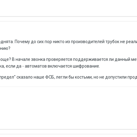
нята. Почему до сих пор никто из производителей трубок не реал
анию?
роще? В начале звонка проверяется поддерживается ли данный м
а, если да - автоматов включается шифрование.
предел" сказало наше ФСБ, легли бы костьми, но не допустили пр