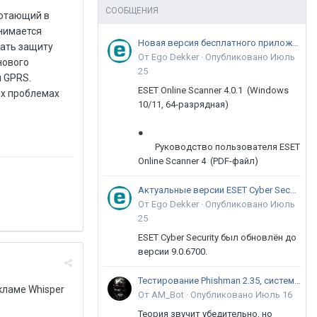
СООБЩЕНИЯ
ботающий в
анимается
Новая версия бесплатного приложения ESET Online Scanner доступна пользователям
вать защиту
От Ego Dekker ·
Опубликовано
Июль
нового
25
 GPRS.
ESET Online Scanner 4.0.1 (Windows
х проблемах
10/11, 64-разрядная)
●
Руководство пользователя ESET
Online Scanner 4 (PDF-файл)
Актуальные версии ESET Cyber Security 9
От Ego Dekker ·
Опубликовано
Июль
25
ESET Cyber Security был обновлён до
версии 9.0.6700.
Тестирование Phishman 2.35, системы повышения осведомлённости пользователей в сфере ИБ
кламе Whisper
От AM_Bot ·
Опубликовано
Июль 16
Теория звучит убедительно, но