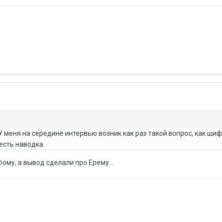
 У меня на середине интервью возник как раз такой вопрос, как ши
есть наводка.
Фому, а вывод сделали про Ерему...