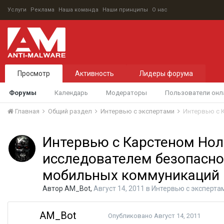
Услуги
Реклама
Наша команда
Наши принципы
О нас
Просмотр
Активность
Лидеры форума
Форумы
Календарь
Модераторы
Пользователи онл
Главная
Общий раздел
Интервью с экспертами
Интервью с Карстеном Нол
исследователем безопасно
мобильных коммуникаций
Автор
AM_Bot
,
Август 14, 2011
в
Интервью с эксперта
AM_Bot
Опубликовано
Август 14, 2011