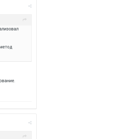
еализовал
 метод
ование.