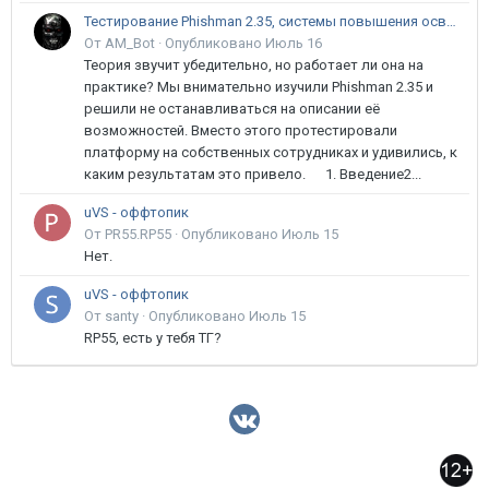
Тестирование Phishman 2.35, системы повышения осведомлённости пользователей в сфере ИБ
От AM_Bot ·
Опубликовано
Июль 16
Теория звучит убедительно, но работает ли она на
практике? Мы внимательно изучили Phishman 2.35 и
решили не останавливаться на описании её
возможностей. Вместо этого протестировали
платформу на собственных сотрудниках и удивились, к
каким результатам это привело. 1. Введение2...
uVS - оффтопик
От PR55.RP55 ·
Опубликовано
Июль 15
Нет.
uVS - оффтопик
От santy ·
Опубликовано
Июль 15
RP55, есть у тебя ТГ?