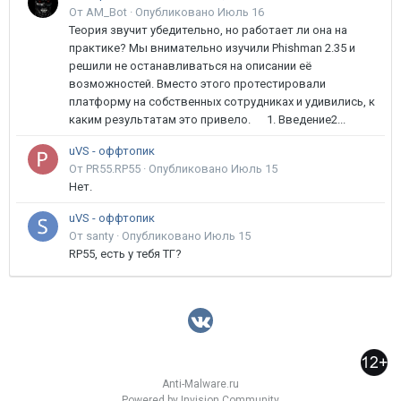
От AM_Bot ·
Опубликовано
Июль 16
Теория звучит убедительно, но работает ли она на
практике? Мы внимательно изучили Phishman 2.35 и
решили не останавливаться на описании её
возможностей. Вместо этого протестировали
платформу на собственных сотрудниках и удивились, к
каким результатам это привело. 1. Введение2...
uVS - оффтопик
От PR55.RP55 ·
Опубликовано
Июль 15
Нет.
uVS - оффтопик
От santy ·
Опубликовано
Июль 15
RP55, есть у тебя ТГ?
Anti-Malware.ru
Powered by Invision Community