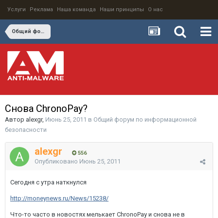
Услуги
Реклама
Наша команда
Наши принципы
О нас
Общий форум по информационной безопасности
Снова ChronoPay?
Автор
alexgr
,
Июнь 25, 2011
в
Общий форум по информационной
безопасности
alexgr
556
Опубликовано
Июнь 25, 2011
Сегодня с утра наткнулся
http://moneynews.ru/News/15238/
Что-то часто в новостях мелькает ChronoPay и снова не в