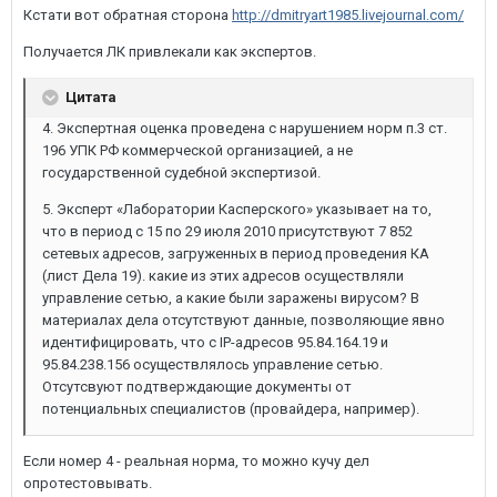
Кстати вот обратная сторона
http://dmitryart1985.livejournal.com/
Получается ЛК привлекали как экспертов.
Цитата
4. Экспертная оценка проведена с нарушением норм п.3 ст.
196 УПК РФ коммерческой организацией, а не
государственной судебной экспертизой.
5. Эксперт «Лаборатории Касперского» указывает на то,
что в период с 15 по 29 июля 2010 присутствуют 7 852
сетевых адресов, загруженных в период проведения КА
(лист Дела 19). какие из этих адресов осуществляли
управление сетью, а какие были заражены вирусом? В
материалах дела отсутствуют данные, позволяющие явно
идентифицировать, что с IP-адресов 95.84.164.19 и
95.84.238.156 осуществлялось управление сетью.
Отсутсвуют подтверждающие документы от
потенциальных специалистов (провайдера, например).
Если номер 4 - реальная норма, то можно кучу дел
опротестовывать.