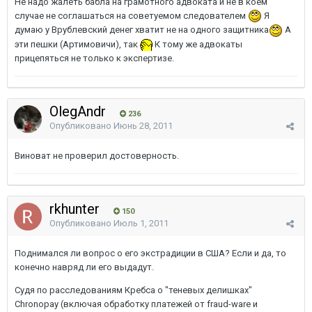
Не надо жалеть бабла на грамотного адвоката и не в коем
случае не соглашаться на советуемом следователем
Я
думаю у Врублевский денег хватит не на одного защитника
А
эти пешки (Артимовичи), так
К тому же адвокаты
прицепяться не только к экспертизе.
OlegAndr
236
Опубликовано
Июнь 28, 2011
Виноват не проверил достоверность.
rkhunter
150
Опубликовано
Июль 1, 2011
Поднимался ли вопрос о его экстрадиции в США? Если и да, то
конечно навряд ли его выдадут.
Судя по расследованиям Кребса о "теневых делишках"
Chronopay (включая обработку платежей от fraud-ware и