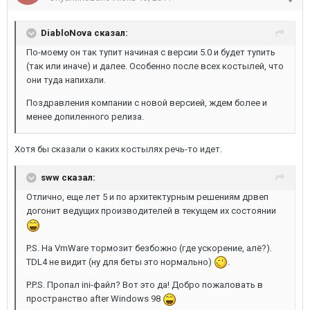
DiabloNova сказал:
По-моему он так тупит начиная с версии 5.0 и будет тупить
(так или иначе) и далее. Особенно после всех костылей, что
они туда напихали.
Поздравления компании с новой версией, ждем более и
менее допиленного релиза.
Хотя бы сказали о каких костылях речь-то идет.
sww сказал:
Отлично, еще лет 5 и по архитектурным решениям дрвеп
догонит ведущих производителей в текущем их состоянии
P.S. На VmWare тормозит безбожно (где ускорение, алё?).
TDL4 не видит (ну для беты это нормально)
.
P.P.S. Пропал ini-файл? Вот это да! Добро пожаловать в
пространство after Windows 98