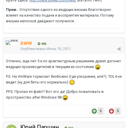
Брать здесь:
http://beta.drweb.com/files/
(каталог /win)
Прим.:
Отсутствие одного из ведущих весьма благотворно
влияет на качество подачи и восприятия материала. Потому
весьма неплохой дайджест получился.
sww
486
Опубликовано
Июнь 10, 2011
Отлично, еще лет 5 и по архитектурным решениям дрвеп догонит
ведущих производителей в текущем их состоянии
P.S. На VmWare тормозит безбожно (где ускорение, алё?). TDL4 не
видит (ну для беты это нормально)
.
P.P.S. Пропал ini-файл? Вот это да! Добро пожаловать в
пространство after Windows 98
5
5
Юрий Паршин