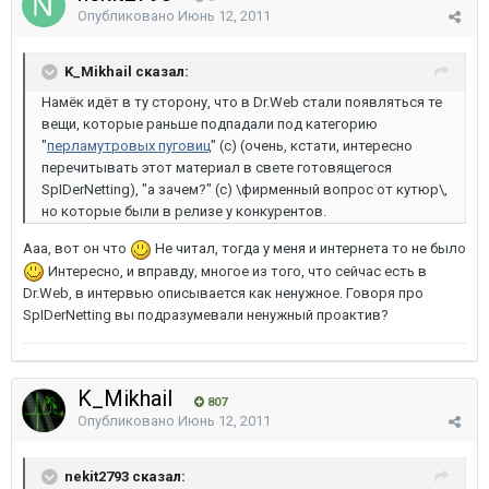
Опубликовано
Июнь 12, 2011
K_Mikhail сказал:
Намёк идёт в ту сторону, что в Dr.Web стали появляться те
вещи, которые раньше подпадали под категорию
"
перламутровых пуговиц
" (с) (очень, кстати, интересно
перечитывать этот материал в свете готовящегося
SpIDerNetting), "а зачем?" (с) \фирменный вопрос от кутюр\,
но которые были в релизе у конкурентов.
Ааа, вот он что
Не читал, тогда у меня и интернета то не было
Интересно, и вправду, многое из того, что сейчас есть в
Dr.Web, в интервью описывается как ненужное. Говоря про
SpIDerNetting вы подразумевали ненужный проактив?
K_Mikhail
807
Опубликовано
Июнь 12, 2011
nekit2793 сказал: