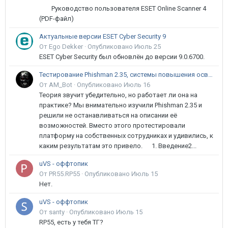
Руководство пользователя ESET Online Scanner 4
(PDF-файл)
Актуальные версии ESET Cyber Security 9
От Ego Dekker ·
Опубликовано
Июль 25
ESET Cyber Security был обновлён до версии 9.0.6700.
Тестирование Phishman 2.35, системы повышения осведомлённости пользователей в сфере ИБ
От AM_Bot ·
Опубликовано
Июль 16
Теория звучит убедительно, но работает ли она на
практике? Мы внимательно изучили Phishman 2.35 и
решили не останавливаться на описании её
возможностей. Вместо этого протестировали
платформу на собственных сотрудниках и удивились, к
каким результатам это привело. 1. Введение2...
uVS - оффтопик
От PR55.RP55 ·
Опубликовано
Июль 15
Нет.
uVS - оффтопик
От santy ·
Опубликовано
Июль 15
RP55, есть у тебя ТГ?