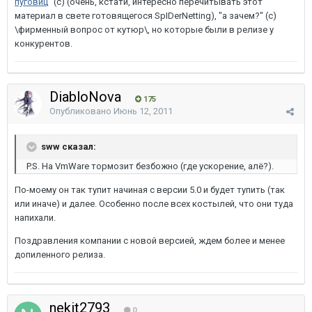
пуговиц
" (с) (очень, кстати, интересно перечитывать этот
материал в свете готовящегося SpIDerNetting), "а зачем?" (с)
\фирменный вопрос от кутюр\, но которые были в релизе у
конкурентов.
DiabloNova
175
Опубликовано
Июнь 12, 2011
sww сказал:
P.S. На VmWare тормозит безбожно (где ускорение, алё?).
По-моему он так тупит начиная с версии 5.0 и будет тупить (так
или иначе) и далее. Особенно после всех костылей, что они туда
напихали.
Поздравления компании с новой версией, ждем более и менее
допиленного релиза.
nekit2793
0