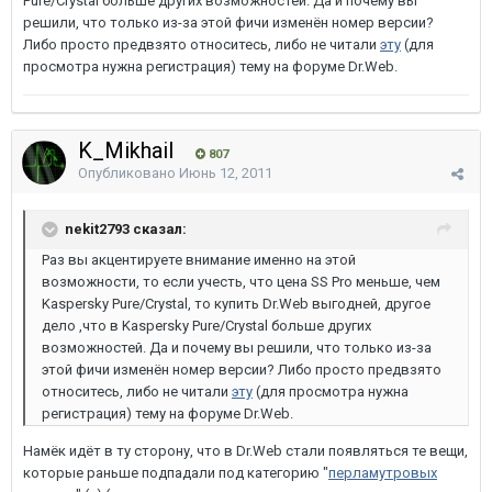
Pure/Crystal больше других возможностей. Да и почему вы
решили, что только из-за этой фичи изменён номер версии?
Либо просто предвзято относитесь, либо не читали
эту
(для
просмотра нужна регистрация) тему на форуме Dr.Web.
K_Mikhail
807
Опубликовано
Июнь 12, 2011
nekit2793 сказал:
Раз вы акцентируете внимание именно на этой
возможности, то если учесть, что цена SS Pro меньше, чем
Kaspersky Pure/Crystal, то купить Dr.Web выгодней, другое
дело ,что в Kaspersky Pure/Crystal больше других
возможностей. Да и почему вы решили, что только из-за
этой фичи изменён номер версии? Либо просто предвзято
относитесь, либо не читали
эту
(для просмотра нужна
регистрация) тему на форуме Dr.Web.
Намёк идёт в ту сторону, что в Dr.Web стали появляться те вещи,
которые раньше подпадали под категорию "
перламутровых