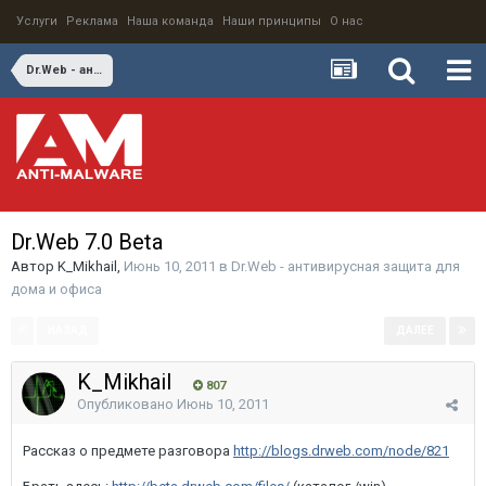
Услуги
Реклама
Наша команда
Наши принципы
О нас
Dr.Web - антивирусная защита для дома и офиса
Dr.Web 7.0 Beta
Автор
K_Mikhail
,
Июнь 10, 2011
в
Dr.Web - антивирусная защита для
дома и офиса
НАЗАД
ДАЛЕЕ
Страница 1 из 2
K_Mikhail
807
Опубликовано
Июнь 10, 2011
Рассказ о предмете разговора
http://blogs.drweb.com/node/821