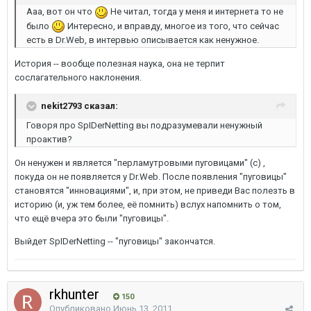
Ааа, вот он что
Не читал, тогда у меня и интернета то не
было
Интересно, и вправду, многое из того, что сейчас
есть в Dr.Web, в интервью описывается как ненужное.
История -- вообще полезная наука, она не терпит
сослагательного наклонения.
nekit2793 сказал:
Говоря про SpIDerNetting вы подразумевали ненужный
проактив?
Он ненужен и является "перламутровыми пуговицами" (с) ,
покуда он не появляется у Dr.Web. После появления "пуговицы"
становятся "инновациями", и, при этом, не приведи Вас полезть в
историю (и, уж тем более, её помнить) вслух напомнить о том,
что ещё вчера это были "пуговицы".
Выйдет SpIDerNetting -- "пуговицы" закончатся.
rkhunter
150
Опубликовано
Июнь 13, 2011