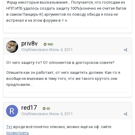
Упущу некоторые высказывания... Получается, что господам из
НПП ИТБ удалось создать защиту 100%(конечно не считая багов
в самом Панцирь-К) аргументов по поводу обхода я пока не
встречал и на этом форуме в т.ч.
priv8v
960
Опубликовано
Июнь 4, 2011
От чего защиту-то? От оппонентов в докторском совете?
Опишите как он работает, от чего защитить должен. Как-то я
вообще не въезжаю в тему того, что же такого крутого они
предложили...
red17
65
Опубликовано
Июнь 4, 2011
Тут
вроде всё понятно описано, можно ещё на оф. сайте
посмотреть