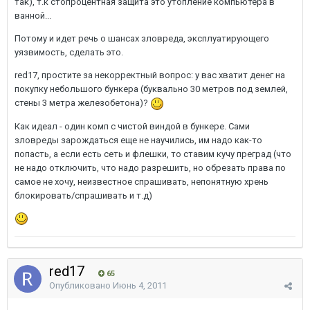
так), т.к стопроцентная защита это утопление компьютера в
ванной...
Потому и идет речь о шансах зловреда, эксплуатирующего
уязвимость, сделать это.
red17, простите за некорректный вопрос: у вас хватит денег на
покупку небольшого бункера (буквально 30 метров под землей,
стены 3 метра железобетона)?
Как идеал - один комп с чистой виндой в бункере. Сами
зловреды зарождаться еще не научились, им надо как-то
попасть, а если есть сеть и флешки, то ставим кучу преград (что
не надо отключить, что надо разрешить, но обрезать права по
самое не хочу, неизвестное спрашивать, непонятную хрень
блокировать/спрашивать и т.д)
red17
65
Опубликовано
Июнь 4, 2011