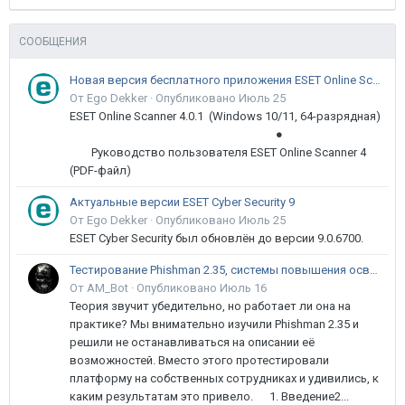
СООБЩЕНИЯ
Новая версия бесплатного приложения ESET Online Scanner доступна пользователям
От Ego Dekker ·
Опубликовано
Июль 25
ESET Online Scanner 4.0.1 (Windows 10/11, 64-разрядная)
●
Руководство пользователя ESET Online Scanner 4
(PDF-файл)
Актуальные версии ESET Cyber Security 9
От Ego Dekker ·
Опубликовано
Июль 25
ESET Cyber Security был обновлён до версии 9.0.6700.
Тестирование Phishman 2.35, системы повышения осведомлённости пользователей в сфере ИБ
От AM_Bot ·
Опубликовано
Июль 16
Теория звучит убедительно, но работает ли она на
практике? Мы внимательно изучили Phishman 2.35 и
решили не останавливаться на описании её
возможностей. Вместо этого протестировали
платформу на собственных сотрудниках и удивились, к
каким результатам это привело. 1. Введение2...