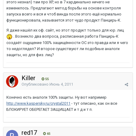
этого незнал) там про XP, но в 7 кардинально ничего не
изменилось. Предлагают метод борьбы на основе контроля
запуска всего и вся и чтоб винда после этого ещё нормально
функционировала, называется этот чудо продукт Панцирь-К.
Я даже нашёл их оф. сайт, но этот продукт только для юр. лиц
. Возникло два вопроса, расписанная работа Панцирь-К
создаёт ощущение 100% защищённости ОС это правда или я чего
то недоглядел? И второе существуют ли подобные аналоги
защиты, но для физ. лиц?
Killer
55
Опубликовано
Июнь 4, 2011
Конечно есть аналоги 100% защиты. Ну вот например
http://www.kaspersky.ru/crystal2011
- тут описано, как он все
БЛОКИРУЕТ ОБЕРЕГАЕТ ЗАЩИЩАЕТ и т д и т п.
red17
65