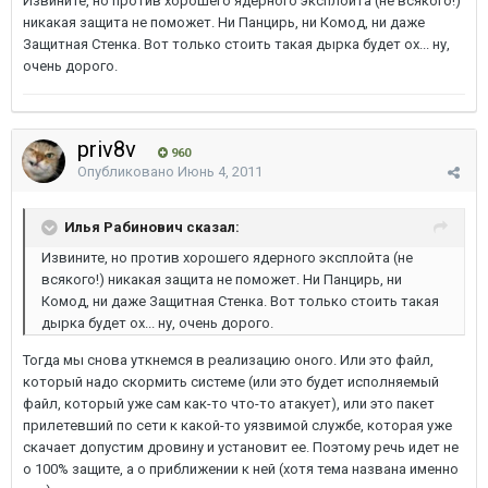
Извините, но против хорошего ядерного эксплойта (не всякого!)
никакая защита не поможет. Ни Панцирь, ни Комод, ни даже
Защитная Стенка. Вот только стоить такая дырка будет ох... ну,
очень дорого.
priv8v
960
Опубликовано
Июнь 4, 2011
Илья Рабинович сказал:
Извините, но против хорошего ядерного эксплойта (не
всякого!) никакая защита не поможет. Ни Панцирь, ни
Комод, ни даже Защитная Стенка. Вот только стоить такая
дырка будет ох... ну, очень дорого.
Тогда мы снова уткнемся в реализацию оного. Или это файл,
который надо скормить системе (или это будет исполняемый
файл, который уже сам как-то что-то атакует), или это пакет
прилетевший по сети к какой-то уязвимой службе, которая уже
скачает допустим дровину и установит ее. Поэтому речь идет не
о 100% защите, а о приближении к ней (хотя тема названа именно