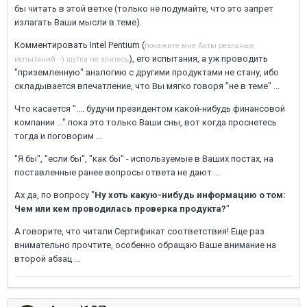
бы читать в этой ветке (только не подумайте, что это запрет
излагать Ваши мысли в теме).
Комментировать Intel Pentium (
покажите мне Акты реальных
), его испытания, а уж проводить
испытаний :-) шутка не злитесь
"приземленную" аналогию с другими продуктами не стану, ибо
складывается впечатление, что Вы мягко говоря "не в теме" ...
Что касается ".... будучи президентом какой-нибудь финансовой
компании ..." пока это только Ваши сны, вот когда проснетесь
тогда и поговорим ...
"Я бы", "если бы", "как бы" - используемые в Ваших постах, на
поставленные ранее вопросы ответа не дают ...
Ах да, по вопросу "
Ну хоть какую-нибудь информацию о том:
Чем или кем проводилась проверка продукта?
"
А говорите, что читали Сертификат соответствия! Еще раз
внимательно прочтите, особенно обращаю Ваше внимание на
второй абзац ...