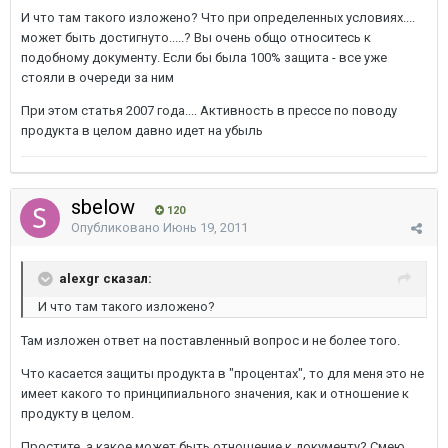
И что там такого изложено? Что при определенных условиях....
может быть достигнуто.....? Вы очень общо относитесь к
подобному документу. Если бы была 100% защита - все уже
стояли в очереди за ним
При этом статья 2007 года.... Активность в прессе по поводу
продукта в целом давно идет на убыль
sbelow
120
Опубликовано
Июнь 19, 2011
alexgr сказал:
И что там такого изложено?
Там изложен ответ на поставленный вопрос и не более того.
Что касается защиты продукта в "процентах", то для меня это не
имеет какого то принципиального значения, как и отношение к
продукту в целом.
Простите, а какое может быть отношение к документу? Смею