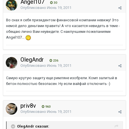
Angel107
30
Опубликовано
Июнь 19, 2011
Во снах я себя призидентом финансовой компании невижу! Это
немоё дело деньгами править! А что касается невидеть в теме -
обещаю лично Вам неувидите. С наилучшеми пожеланиями
Angel107...
OlegAndr
236
Опубликовано
Июнь 19, 2011
Самую крутую защиту еще римляне изобрели. Комп залитый в
бетон полностью безопасен. Ну если вайфай отключить -)
priv8v
960
Опубликовано
Июнь 19, 2011
OlegAndr сказал: