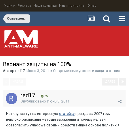
Услуги
Реклама
Наша команда
Наши принципы
О нас
Современные угрозы и защита от них
Вариант защиты на 100%
Автор
red17
,
Июнь 3, 2011
в
Современные угрозы и защита от них
НАЗАД
ДАЛЕЕ
Страница 1 из 2
red17
65
Опубликовано
Июнь 3, 2011
Наткнулся тут на интересную
статейку
правда за 2007 год;
неплохо расписаны методы заражения и почему нельзя
обезопасить Windows своими средствами(на основе политик я