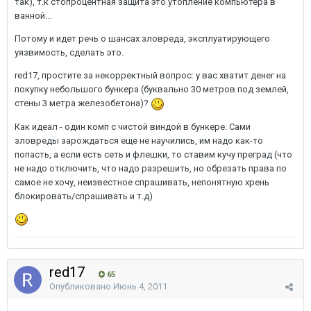
так), т.к стопроцентная защита это утопление компьютера в
ванной...
Потому и идет речь о шансах зловреда, эксплуатирующего
уязвимость, сделать это.
red17, простите за некорректный вопрос: у вас хватит денег на
покупку небольшого бункера (буквально 30 метров под землей,
стены 3 метра железобетона)?
Как идеал - один комп с чистой виндой в бункере. Сами
зловреды зарождаться еще не научились, им надо как-то
попасть, а если есть сеть и флешки, то ставим кучу преград (что
не надо отключить, что надо разрешить, но обрезать права по
самое не хочу, неизвестное спрашивать, непонятную хрень
блокировать/спрашивать и т.д)
red17
65
Опубликовано
Июнь 4, 2011