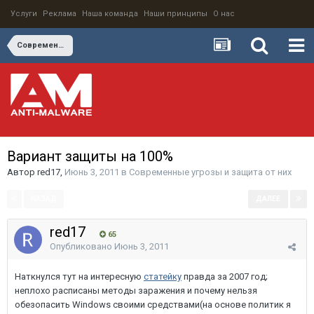
Услуги
Реклама
Наша команда
Наши принципы
О нас
Современные угрозы и защита от них
Вариант защиты на 100%
Автор
red17
,
Июнь 3, 2011
в
Современные угрозы и защита от них
НАЗАД
ДАЛЕЕ
Страница 1 из 2
red17
65
Опубликовано
Июнь 3, 2011
Наткнулся тут на интересную
статейку
правда за 2007 год;
неплохо расписаны методы заражения и почему нельзя
обезопасить Windows своими средствами(на основе политик я