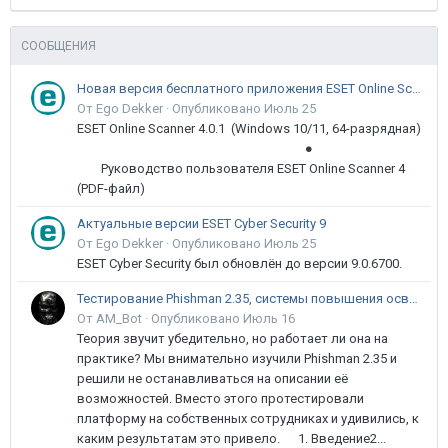
СООБЩЕНИЯ
Новая версия бесплатного приложения ESET Online Scanner доступна пользователям
От Ego Dekker ·
Опубликовано
Июль 25
ESET Online Scanner 4.0.1 (Windows 10/11, 64-разрядная)
●
Руководство пользователя ESET Online Scanner 4
(PDF-файл)
Актуальные версии ESET Cyber Security 9
От Ego Dekker ·
Опубликовано
Июль 25
ESET Cyber Security был обновлён до версии 9.0.6700.
Тестирование Phishman 2.35, системы повышения осведомлённости пользователей в сфере ИБ
От AM_Bot ·
Опубликовано
Июль 16
Теория звучит убедительно, но работает ли она на
практике? Мы внимательно изучили Phishman 2.35 и
решили не останавливаться на описании её
возможностей. Вместо этого протестировали
платформу на собственных сотрудниках и удивились, к
каким результатам это привело. 1. Введение2...