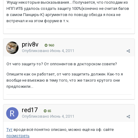
Упущу некоторые высказывания... Получается, что господам из
НПП ИТБ удалось создать защиту 100%(конечно не считая багов
в самом Панцирь-К) аргументов по поводу обхода я пока не
встречал и на этом форуме в т.ч.
priv8v
960
Опубликовано
Июнь 4, 2011
От чего защиту-то? От оппонентов в докторском совете?
Опишите как он работает, от чего защитить должен. Как-то я
вообще не въезжаю в тему того, что же такого крутого они
предложили...
red17
65
Опубликовано
Июнь 4, 2011
Тут
вроде всё понятно описано, можно ещё на оф. сайте
посмотреть