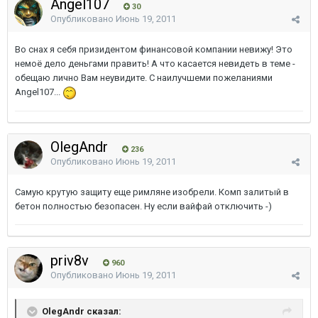
Angel107
30
Опубликовано
Июнь 19, 2011
Во снах я себя призидентом финансовой компании невижу! Это
немоё дело деньгами править! А что касается невидеть в теме -
обещаю лично Вам неувидите. С наилучшеми пожеланиями
Angel107...
OlegAndr
236
Опубликовано
Июнь 19, 2011
Самую крутую защиту еще римляне изобрели. Комп залитый в
бетон полностью безопасен. Ну если вайфай отключить -)
priv8v
960
Опубликовано
Июнь 19, 2011
OlegAndr сказал: