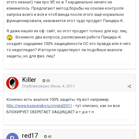
этого незнал) там про XP, но в 7 кардинально ничего не
изменилось. Предлагают метод борьбы на основе контроля
запуска всего и вся и чтоб винда после этого ещё нормально
функционировала, называется этот чудо продукт Панцирь-К.
Я даже нашёл их оф. сайт, но этот продукт только для юр. лиц
. Возникло два вопроса, расписанная работа Панцирь-К
создаёт ощущение 100% защищённости ОС это правда или я чего
то недоглядел? И второе существуют ли подобные аналоги
защиты, но для физ. лиц?
Killer
55
Опубликовано
Июнь 4, 2011
Конечно есть аналоги 100% защиты. Ну вот например
http://www.kaspersky.ru/crystal2011
- тут описано, как он все
БЛОКИРУЕТ ОБЕРЕГАЕТ ЗАЩИЩАЕТ и т д и т п.
red17
65