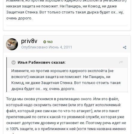
Извините, но против хорошего ядерного эксплойта (не всякого!)
никакая защита не поможет. Ни Панцирь, ни Комод, ни даже
Защитная Стенка. Вот только стоить такая дырка будет ох... ну,
очень дорого.
priv8v
960
Опубликовано
Июнь 4, 2011
Илья Рабинович сказал:
Извините, но против хорошего ядерного эксплойта (не
всякого!) никакая защита не поможет. Ни Панцирь, ни
Комод, ни даже Защитная Стенка. Вот только стоить такая
дырка будет ох... ну, очень дорого.
Тогда мы снова уткнемся в реализацию оного. Или это файл,
который надо скормить системе (или это будет исполняемый
файл, который уже сам как-то что-то атакует), или это пакет
прилетевший по сети к какой-то уязвимой службе, которая уже
скачает допустим дровину и установит ее. Поэтому речь идет не
о 100% защите, а о приближении к ней (хотя тема названа именно