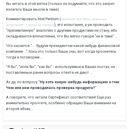
бы читать в этой ветке (только не подумайте, что это запрет
излагать Ваши мысли в теме).
Комментировать Intel Pentium (
покажите мне Акты реальных
), его испытания, а уж проводить
испытаний :-) шутка не злитесь
"приземленную" аналогию с другими продуктами не стану, ибо
складывается впечатление, что Вы мягко говоря "не в теме" ...
Что касается ".... будучи президентом какой-нибудь финансовой
компании ..." пока это только Ваши сны, вот когда проснетесь
тогда и поговорим ...
"Я бы", "если бы", "как бы" - используемые в Ваших постах, на
поставленные ранее вопросы ответа не дают ...
Ах да, по вопросу "
Ну хоть какую-нибудь информацию о том:
Чем или кем проводилась проверка продукта?
"
А говорите, что читали Сертификат соответствия! Еще раз
внимательно прочтите, особенно обращаю Ваше внимание на
второй абзац ...