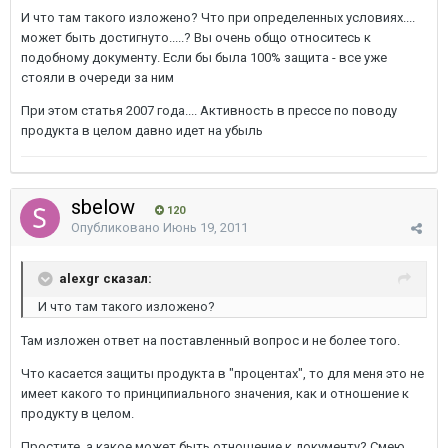
И что там такого изложено? Что при определенных условиях....
может быть достигнуто.....? Вы очень общо относитесь к
подобному документу. Если бы была 100% защита - все уже
стояли в очереди за ним
При этом статья 2007 года.... Активность в прессе по поводу
продукта в целом давно идет на убыль
sbelow
120
Опубликовано
Июнь 19, 2011
alexgr сказал:
И что там такого изложено?
Там изложен ответ на поставленный вопрос и не более того.
Что касается защиты продукта в "процентах", то для меня это не
имеет какого то принципиального значения, как и отношение к
продукту в целом.
Простите, а какое может быть отношение к документу? Смею