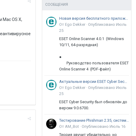
СООБЩЕНИЯ
Новая версия бесплатного приложения ESET Online Scanner доступна пользователям
м Mac OS X,
От Ego Dekker ·
Опубликовано
Июль
25
жеантивирусное
ESET Online Scanner 4.0.1 (Windows
10/11, 64-разрядная)
●
Руководство пользователя ESET
Online Scanner 4 (PDF-файл)
Актуальные версии ESET Cyber Security 9
От Ego Dekker ·
Опубликовано
Июль
25
ESET Cyber Security был обновлён до
версии 9.0.6700.
Тестирование Phishman 2.35, системы повышения осведомлённости пользователей в сфере ИБ
От AM_Bot ·
Опубликовано
Июль 16
Теория звучит убедительно, но