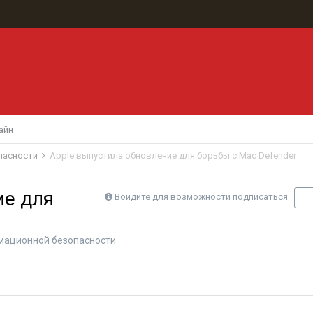
айн
пасности
Apple выпустила обновление для борьбы с Mac Defender
ие для
Войдите для возможности подписаться
П
мационной безопасности