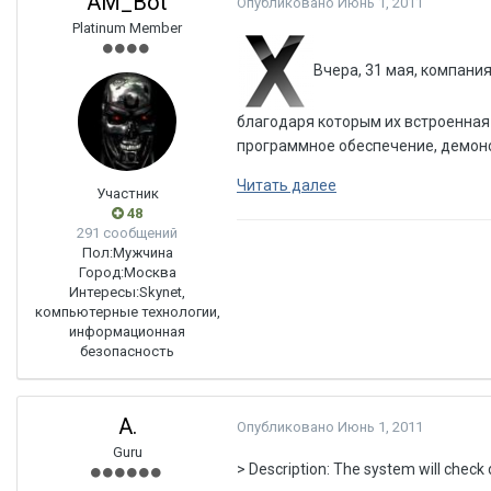
AM_Bot
Опубликовано
Июнь 1, 2011
Platinum Member
Вчера, 31 мая, компани
благодаря которым их встроенная
программное обеспечение, демонс
Читать далее
Участник
48
291 сообщений
Пол:
Мужчина
Город:
Москва
Интересы:
Skynet,
компьютерные технологии,
информационная
безопасность
A.
Опубликовано
Июнь 1, 2011
Guru
> Description: The system will check d