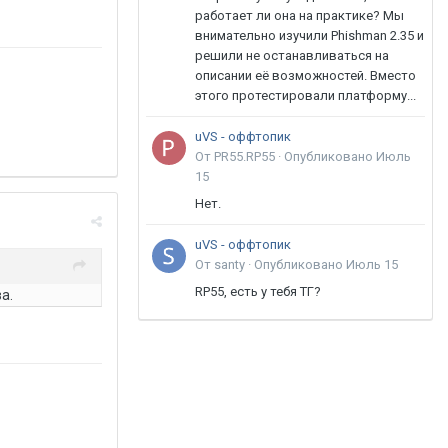
работает ли она на практике? Мы
внимательно изучили Phishman 2.35 и
решили не останавливаться на
описании её возможностей. Вместо
этого протестировали платформу...
uVS - оффтопик
От PR55.RP55 ·
Опубликовано
Июль
15
Нет.
uVS - оффтопик
От santy ·
Опубликовано
Июль 15
RP55, есть у тебя ТГ?
а.