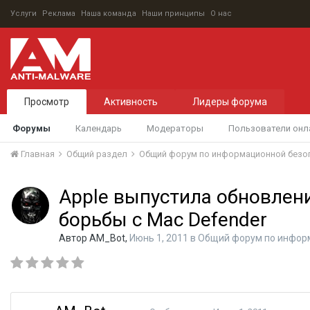
Услуги
Реклама
Наша команда
Наши принципы
О нас
Просмотр
Активность
Лидеры форума
Форумы
Календарь
Модераторы
Пользователи онл
Главная
Общий раздел
Общий форум по информационной безо
Apple выпустила обновлен
борьбы с Mac Defender
Автор
AM_Bot
,
Июнь 1, 2011
в
Общий форум по инфор