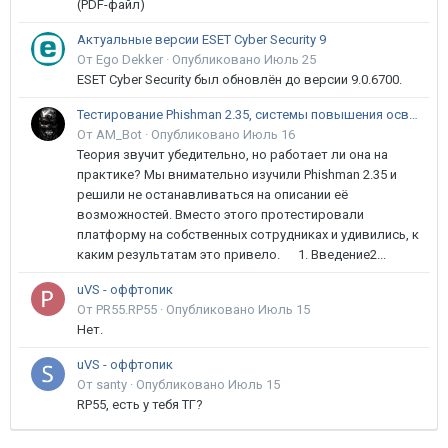
(PDF-файл)
Актуальные версии ESET Cyber Security 9
От Ego Dekker ·
Опубликовано
Июль 25
ESET Cyber Security был обновлён до версии 9.0.6700.
Тестирование Phishman 2.35, системы повышения осведомлённости пользователей в сфере ИБ
От AM_Bot ·
Опубликовано
Июль 16
Теория звучит убедительно, но работает ли она на
практике? Мы внимательно изучили Phishman 2.35 и
решили не останавливаться на описании её
возможностей. Вместо этого протестировали
платформу на собственных сотрудниках и удивились, к
каким результатам это привело. 1. Введение2...
uVS - оффтопик
От PR55.RP55 ·
Опубликовано
Июль 15
Нет.
uVS - оффтопик
От santy ·
Опубликовано
Июль 15
RP55, есть у тебя ТГ?