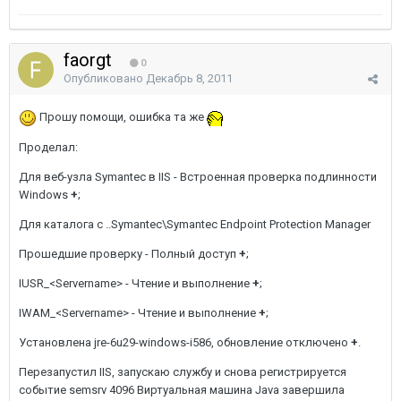
faorgt
0
Опубликовано
Декабрь 8, 2011
Прошу помощи, ошибка та же
Проделал:
Для веб-узла Symantec в IIS - Встроенная проверка подлинности
Windows
+
;
Для каталога с ..Symantec\Symantec Endpoint Protection Manager
Прошедшие проверку - Полный доступ
+
;
IUSR_<Servername> - Чтение и выполнение
+
;
IWAM_<Servername> - Чтение и выполнение
+
;
Установлена jre-6u29-windows-i586, обновление отключено
+
.
Перезапустил IIS, запускаю службу и снова регистрируется
событие semsrv 4096 Виртуальная машина Java завершила