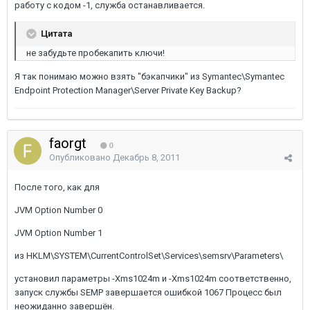
работу с кодом -1, служба останавливается.
Цитата
не забудьте пробекапить ключи!
Я так понимаю можно взять "бэкапчики" из Symantec\Symantec
Endpoint Protection Manager\Server Private Key Backup?
faorgt
0
Опубликовано
Декабрь 8, 2011
После того, как для
JVM Option Number 0
JVM Option Number 1
из HKLM\SYSTEM\CurrentControlSet\Services\semsrv\Parameters\
установил параметры -Xms1024m и -Xms1024m соответственно,
запуск службы SEMP завершается ошибкой 1067 Процесс был
неожиданно завершён.