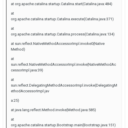
at org.apache.catalina.startup.Catalina.start(Catalina.java:484)
at
org.apache.catalina.startup.Catalina.execute(Catalina.java:371)
at
org.apache.catalina.startup.Catalina.process(Catalina.java:134)
at sun.reflect.NativeMethodAccessorImpl.invoke0(Native
Method)
at
sun.reflect.NativeMethodAccessorImpl.invoke(NativeMethodAc
cessorImpl.java:39)
at
sun.reflect.DelegatingMethodAccessorImpl.invoke(DelegatingM
ethodAccessorImpl.jav
a:25)
at java.lang.reflect.Method.invoke(Method.java:585)
at
org.apache.catalina.startup.Bootstrap.main(Bootstrap.java:151)