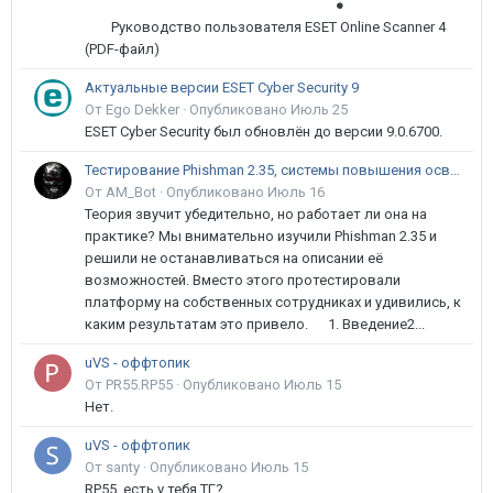
●
Руководство пользователя ESET Online Scanner 4
(PDF-файл)
Актуальные версии ESET Cyber Security 9
От Ego Dekker ·
Опубликовано
Июль 25
ESET Cyber Security был обновлён до версии 9.0.6700.
Тестирование Phishman 2.35, системы повышения осведомлённости пользователей в сфере ИБ
От AM_Bot ·
Опубликовано
Июль 16
Теория звучит убедительно, но работает ли она на
практике? Мы внимательно изучили Phishman 2.35 и
решили не останавливаться на описании её
возможностей. Вместо этого протестировали
платформу на собственных сотрудниках и удивились, к
каким результатам это привело. 1. Введение2...
uVS - оффтопик
От PR55.RP55 ·
Опубликовано
Июль 15
Нет.
uVS - оффтопик
От santy ·
Опубликовано
Июль 15
RP55, есть у тебя ТГ?