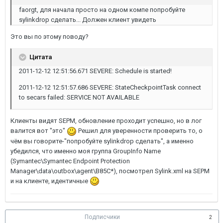
faorgt, для начала просто на одном компе попробуйте
sylinkdrop сделать... Должен клиент увидеть
Это вы по этому поводу?
Цитата
2011-12-12 12:51:56.671 SEVERE: Schedule is started!
2011-12-12 12:51:57.686 SEVERE: StateCheckpointTask connect
to secars failed: SERVICE NOT AVAILABLE
Клиенты видят SEPM, обновление проходит успешно, но в лог
валится вот "это"
Решил для уверенности проверить то, о
чём вы говорите-"попробуйте sylinkdrop сделать", а именно
убедился, что именно моя группа GroupInfo Name
(Symantec\Symantec Endpoint Protection
Manager\data\outbox\agent\B85C*), посмотрел Sylink.xml на SEPM
и на клиенте, идентичные
Подписчики
2