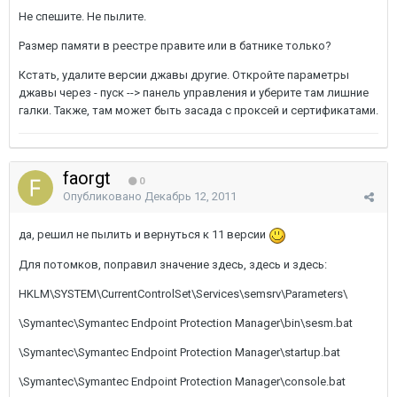
Не спешите. Не пылите.
Размер памяти в реестре правите или в батнике только?
Кстать, удалите версии джавы другие. Откройте параметры
джавы через - пуск --> панель управления и уберите там лишние
галки. Также, там может быть засада с проксей и сертификатами.
faorgt
0
Опубликовано
Декабрь 12, 2011
да, решил не пылить и вернуться к 11 версии
Для потомков, поправил значение здесь, здесь и здесь:
HKLM\SYSTEM\CurrentControlSet\Services\semsrv\Parameters\
\Symantec\Symantec Endpoint Protection Manager\bin\sesm.bat
\Symantec\Symantec Endpoint Protection Manager\startup.bat
\Symantec\Symantec Endpoint Protection Manager\console.bat