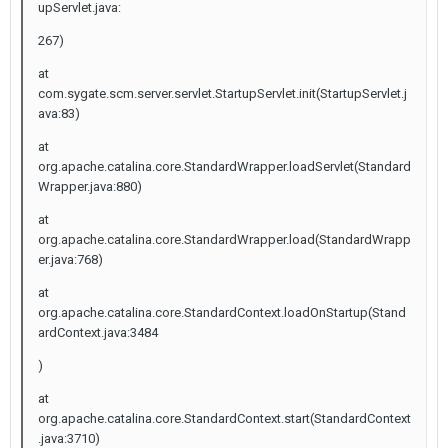
upServlet.java:
267)
at
com.sygate.scm.server.servlet.StartupServlet.init(StartupServlet.j
ava:83)
at
org.apache.catalina.core.StandardWrapper.loadServlet(Standard
Wrapper.java:880)
at
org.apache.catalina.core.StandardWrapper.load(StandardWrapp
er.java:768)
at
org.apache.catalina.core.StandardContext.loadOnStartup(Stand
ardContext.java:3484
)
at
org.apache.catalina.core.StandardContext.start(StandardContext
.java:3710)