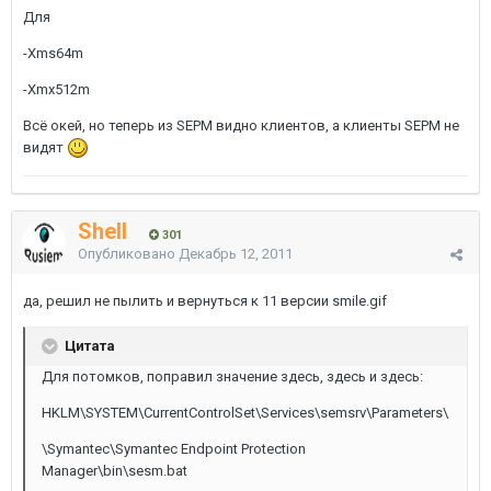
Для
-Xms64m
-Xmx512m
Всё окей, но теперь из SEPM видно клиентов, а клиенты SEPM не
видят
Shell
301
Опубликовано
Декабрь 12, 2011
да, решил не пылить и вернуться к 11 версии smile.gif
Цитата
Для потомков, поправил значение здесь, здесь и здесь:
HKLM\SYSTEM\CurrentControlSet\Services\semsrv\Parameters\
\Symantec\Symantec Endpoint Protection
Manager\bin\sesm.bat