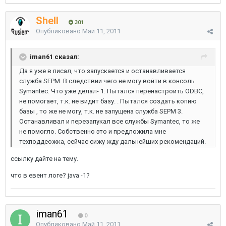
Shell
301
Опубликовано
Май 11, 2011
iman61 сказал:
Да я уже в писал, что запускается и останавливается
служба SEPM. В следствии чего не могу войти в консоль
Symantec. Что уже делал- 1. Пытался перенастроить ODBC,
не помогает, т.к. не видит базу. . Пытался создать копию
базы , то же не могу, т.к. не запущена служба SEPM 3.
Останавливал и перезапукал все службы Symantec, то же
не помогло. Собственно это и предложила мне
техподдеожка, сейчас сижу жду дальнейших рекомендаций.
ссылку дайте на тему.
что в евент логе? java -1?
iman61
0
Опубликовано
Май 11, 2011