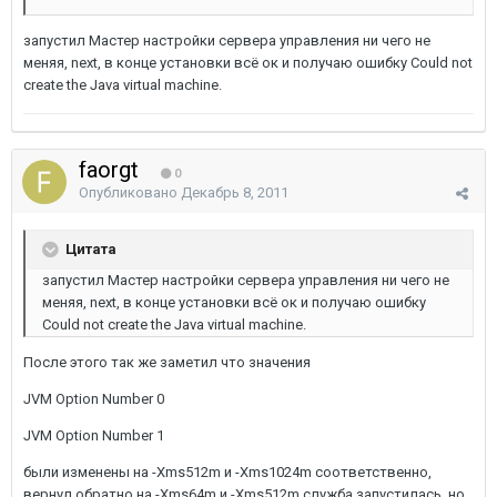
запустил Мастер настройки сервера управления ни чего не
меняя, next, в конце установки всё ок и получаю ошибку Could not
create the Java virtual machine.
faorgt
0
Опубликовано
Декабрь 8, 2011
Цитата
запустил Мастер настройки сервера управления ни чего не
меняя, next, в конце установки всё ок и получаю ошибку
Could not create the Java virtual machine.
После этого так же заметил что значения
JVM Option Number 0
JVM Option Number 1
были изменены на -Xms512m и -Xms1024m соответственно,
вернул обратно на -Xms64m и -Xms512m служба запустилась, но