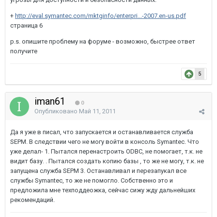
+
http://eval.symantec.com/mktginfo/enterpri...-2007.en-us.pdf
страница 6
p.s. опишите проблему на форуме - возможно, быстрее ответ
получите
5
iman61
0
Опубликовано
Май 11, 2011
Да я уже в писал, что запускается и останавливается служба
SEPM. В следствии чего не могу войти в консоль Symantec. Что
уже делал- 1. Пытался перенастроить ODBC, не помогает, т.к. не
видит базу. . Пытался создать копию базы , то же не могу, т.к. не
запущена служба SEPM 3. Останавливал и перезапукал все
службы Symantec, то же не помогло. Собственно это и
предложила мне техподдеожка, сейчас сижу жду дальнейших
рекомендаций.