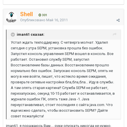
Shell
301
Опубликовано
Май 16, 2011
iman61 сказал:
Устал ждать техподдержку. С четверга молчат. Удалил
сегодня с утра SEPM, установка прошла без ошибок.
Запустил консоль управления SEPM вошел в консоль. Все
работает. Остановил службу SEPM, запустил
Восстановление базы данных. Восстановление прошло
нормально без ошибок. Запускаю консоль SEPM, опять не
могу в нее войти, пишет, что истекло время ожидания,
проверьте сетевые настройки бла,бла,бла... Иду в службы.
А там опять старая картина!! Служба SEPM не работает,
перезапускаю, секунд 10-15 работает и останавливается, в
журнале ошибок ПК, опять таже Java -1. Java
переустанавливал, стоит последняя с сайта java.com. Что
еще можно сделать, чтобы восстановить SEPM? Дайте
совет пожалуйста!
iman61, я поражаюсь Вам.... руки опускать никогда не нужно.