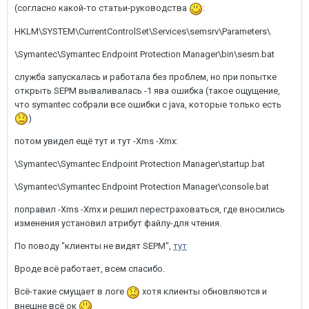
(согласно какой-то статьи-руководства
:
HKLM\SYSTEM\CurrentControlSet\Services\semsrv\Parameters\
\Symantec\Symantec Endpoint Protection Manager\bin\sesm.bat
служба запускалась и работала без проблем, но при попытке
открыть SEPM вываливалась -1 ява ошибка (такое ощущение,
что symantec cобрали все ошибки с java, которые только есть
)
потом увидел ещё тут и тут -Xms -Xmx:
\Symantec\Symantec Endpoint Protection Manager\startup.bat
\Symantec\Symantec Endpoint Protection Manager\console.bat
поправил -Xms -Xmx и решил перестраховаться, где вносились
изменения установил атрибут файлу-для чтения.
По поводу "клиенты не видят SEPM",
тут
Вроде всё работает, всем спасибо.
Всё-такие смущает в логе
хотя клиенты обновляются и
внешне всё ок