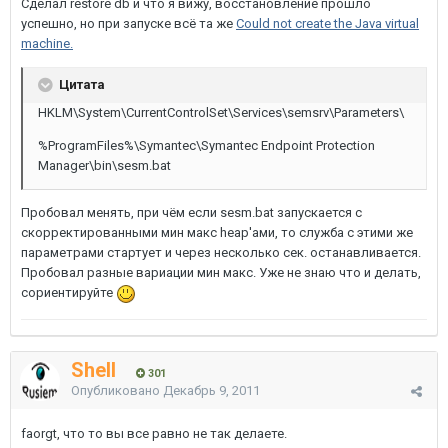
Сделал restore db и что я вижу, восстановление прошло
успешно, но при запуске всё та же
Could not create the Java virtual
machine.
Цитата
HKLM\System\CurrentControlSet\Services\semsrv\Parameters\
%ProgramFiles%\Symantec\Symantec Endpoint Protection
Manager\bin\sesm.bat
Пробовал менять, при чём если sesm.bat запускается с
скорректированными мин макс heap'ами, то служба с этими же
параметрами стартует и через несколько сек. останавливается.
Пробовал разные вариации мин макс. Уже не знаю что и делать,
сориентируйте
Shell
301
Опубликовано
Декабрь 9, 2011
faorgt, что то вы все равно не так делаете.