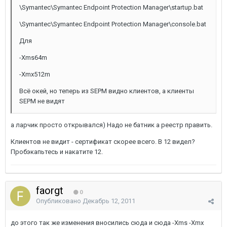
\Symantec\Symantec Endpoint Protection Manager\startup.bat
\Symantec\Symantec Endpoint Protection Manager\console.bat
Для
-Xms64m
-Xmx512m
Всё окей, но теперь из SEPM видно клиентов, а клиенты
SEPM не видят
а ларчик просто открывался) Надо не батник а реестр править.
Клиентов не видит - сертификат скорее всего. В 12 видел?
Пробэкапьтесь и накатите 12.
faorgt
0
Опубликовано
Декабрь 12, 2011
до этого так же изменения вносились сюда и сюда -Xms -Xmx