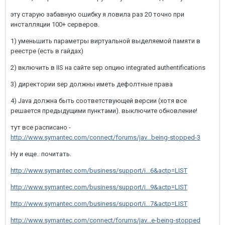
эту старую забавную ошибку я ловила раз 20 точно при
инсталляции 100+ серверов.
1) уменьшить параметры виртуальной выделяемой памяти в
реестре (есть в гайдах)
2) включить в IIS на сайте sep опцию integrated authentifications
3) директории sep должны иметь дефолтные права
4) Java должна быть соответствующей версии (хотя все
решается предыдущими пунктами). выключите обновление!
тут все расписано -
http://www.symantec.com/connect/forums/jav...being-stopped-3
Ну и еще.. почитать.
http://www.symantec.com/business/support/i...6&actp=LIST
http://www.symantec.com/business/support/i...9&actp=LIST
http://www.symantec.com/business/support/i...7&actp=LIST
http://www.symantec.com/connect/forums/jav...e-being-stopped