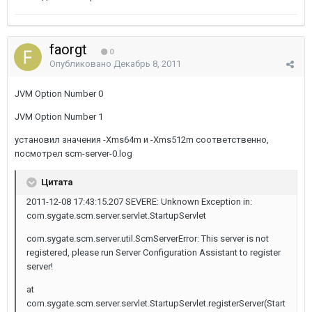
faorgt
0
Опубликовано
Декабрь 8, 2011
JVM Option Number 0
JVM Option Number 1
установил значения -Xms64m и -Xms512m соответственно,
посмотрел scm-server-0.log
Цитата
2011-12-08 17:43:15.207 SEVERE: Unknown Exception in:
com.sygate.scm.server.servlet.StartupServlet
com.sygate.scm.server.util.ScmServerError: This server is not
registered, please run Server Configuration Assistant to register
server!
at
com.sygate.scm.server.servlet.StartupServlet.registerServer(Start