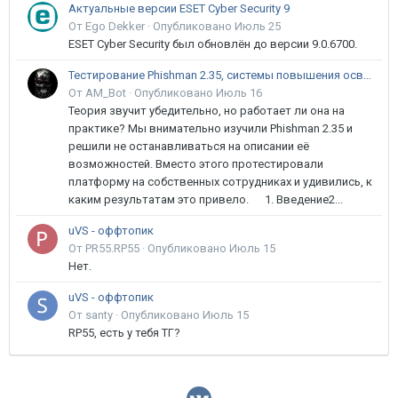
Актуальные версии ESET Cyber Security 9
От Ego Dekker ·
Опубликовано
Июль 25
ESET Cyber Security был обновлён до версии 9.0.6700.
Тестирование Phishman 2.35, системы повышения осведомлённости пользователей в сфере ИБ
От AM_Bot ·
Опубликовано
Июль 16
Теория звучит убедительно, но работает ли она на
практике? Мы внимательно изучили Phishman 2.35 и
решили не останавливаться на описании её
возможностей. Вместо этого протестировали
платформу на собственных сотрудниках и удивились, к
каким результатам это привело. 1. Введение2...
uVS - оффтопик
От PR55.RP55 ·
Опубликовано
Июль 15
Нет.
uVS - оффтопик
От santy ·
Опубликовано
Июль 15
RP55, есть у тебя ТГ?