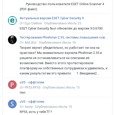
Руководство пользователя ESET Online Scanner 4
(PDF-файл)
Актуальные версии ESET Cyber Security 9
От Ego Dekker ·
Опубликовано
Июль 25
ESET Cyber Security был обновлён до версии 9.0.6700.
Тестирование Phishman 2.35, системы повышения осведомлённости пользователей в сфере ИБ
От AM_Bot ·
Опубликовано
Июль 16
Теория звучит убедительно, но работает ли она на
практике? Мы внимательно изучили Phishman 2.35 и
решили не останавливаться на описании её
возможностей. Вместо этого протестировали
платформу на собственных сотрудниках и удивились, к
каким результатам это привело. 1. Введение2...
uVS - оффтопик
От PR55.RP55 ·
Опубликовано
Июль 15
Нет.
uVS - оффтопик
От santy ·
Опубликовано
Июль 15
RP55, есть у тебя ТГ?