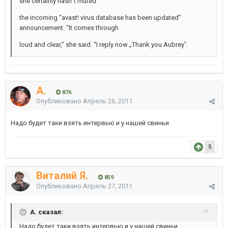
she certainly hasn‟t muted
the incoming “avast! virus database has been updated”
announcement. “It comes through
loud and clear,” she said. “I reply now „Thank you Aubrey‟.
A.
876
Опубликовано
Апрель 26, 2011
Надо будет таки взять интервью и у нашей свиньи
5
Виталий Я.
859
Опубликовано
Апрель 27, 2011
A. сказал:
Надо будет таки взять интервью и у нашей свиньи