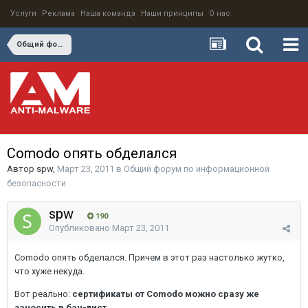
Услуги
Реклама
Наша команда
Наши принципы
О нас
Общий форум по информационной безопасности
Comodo опять обделался
Автор
spw
,
Март 23, 2011
в
Общий форум по информационной
безопасности
spw
190
Опубликовано
Март 23, 2011
Comodo опять обделался. Причем в этот раз настолько жутко,
что хуже некуда.
Вот реально:
сертификаты от Comodo можно сразу же
заносить в бан-лист
.