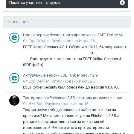
Памятка участника форума
СООБЩЕНИЯ
Новая версия бесплатного приложения ESET Online Scanner доступна пользователям
От Ego Dekker ·
Опубликовано
Июль 25
ESET Online Scanner 4.0.1 (Windows 10/11, 64-разрядная)
●
Руководство пользователя ESET Online Scanner 4
(PDF-файл)
Актуальные версии ESET Cyber Security 9
От Ego Dekker ·
Опубликовано
Июль 25
ESET Cyber Security был обновлён до версии 9.0.6700.
Тестирование Phishman 2.35, системы повышения осведомлённости пользователей в сфере ИБ
От AM_Bot ·
Опубликовано
Июль 16
Теория звучит убедительно, но работает ли она на
практике? Мы внимательно изучили Phishman 2.35 и
решили не останавливаться на описании её
возможностей. Вместо этого протестировали
платформу на собственных сотрудниках и удивились, к