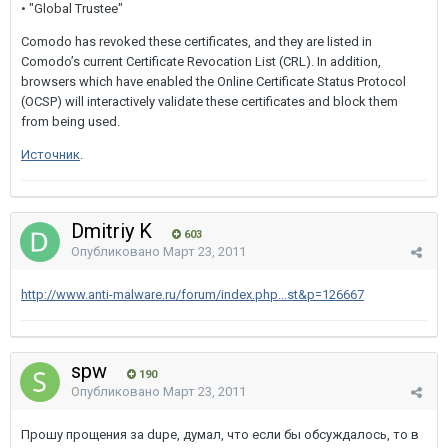
• "Global Trustee"
Comodo has revoked these certificates, and they are listed in
Comodo’s current Certificate Revocation List (CRL). In addition,
browsers which have enabled the Online Certificate Status Protocol
(OCSP) will interactively validate these certificates and block them
from being used.
Источник
.
Dmitriy K
603
Опубликовано
Март 23, 2011
http://www.anti-malware.ru/forum/index.php...st&p=126667
spw
190
Опубликовано
Март 23, 2011
Прошу прощения за dupe, думал, что если бы обсуждалось, то в