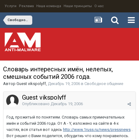
Услуги
Реклама
Наша команда
Наши принципы
О нас
Свободное общение
Словарь интересных имён, нелепых,
смешных событий 2006 года.
Автор
Guest vikspolyff
,
Декабрь 19, 2006
в
Свободное общение
Guest vikspolyff
Опубликовано
Декабрь 19, 2006
Год, прожитый по понятиям. Словарь самых примечательных
имён и событий 2006 года. От А - Y, изложено на сайте в 4-х
частях, вся статья вот здесь
http://www.1russ.ru/news/pressnews
.
Вот решил с Вами поделится, обсудитиь что кому понравилось.