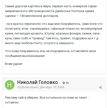
Самая дорогая картина в мире, первая часть номерной серии
американского абстракциониста Джексона Поллока сумма
сделки — 140 миллионов долларов.
- ну и кратко перечислю что еще мне понравилось, сами если что
почитаете, итак: охренищенко, офисный планктон, молекулярная
кухня, летающая кровать, Ктулху, красные фонари, пежня, печа
куча, само собо и "превед" там есть, привет, подружка ну и т.д.
много еще любопытного, острого и смешного.
Что кому понравилось иль не понравилось оставляйте свои
сообщения-высказывания
Всем удачи!
Николай Головко
70
Опубликовано
Декабрь 19, 2006
Рекламу сайта убираю. Все остальное на спам не тянет -
оставлю.