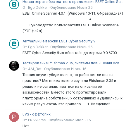
Новая версия бесплатного приложения ESET Online Scanner доступна пользователям
От Ego Dekker ·
Опубликовано
Июль 25
ESET Online Scanner 4.0.1 (Windows 10/11, 64-разрядная)
●
Руководство пользователя ESET Online Scanner 4
(PDF-файл)
Актуальные версии ESET Cyber Security 9
От Ego Dekker ·
Опубликовано
Июль 25
ESET Cyber Security был обновлён до версии 9.0.6700.
Тестирование Phishman 2.35, системы повышения осведомлённости пользователей в сфере ИБ
От AM_Bot ·
Опубликовано
Июль 16
Теория звучит убедительно, но работает ли она на
практике? Мы внимательно изучили Phishman 2.35 и
решили не останавливаться на описании её
возможностей. Вместо этого протестировали
платформу на собственных сотрудниках и удивились, к
каким результатам это привело. 1. Введение2...
uVS - оффтопик
От PR55.RP55 ·
Опубликовано
Июль 15
Нет.