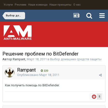
Услуги
Реклама
Наша команда
Наши принципы
О нас
Выбор домашних средств защиты
Решение проблем по BitDefender
Автор
Rampant
,
Март 18, 2011
в
Выбор домашних средств защиты
Rampant
220
Опубликовано
Март 18, 2011
Как получить помощь по BitDefender.
5