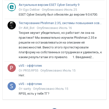
Актуальные версии ESET Cyber Security 9
От Ego Dekker ·
Опубликовано
Июль 25
ESET Cyber Security был обновлён до версии 9.0.6700.
Тестирование Phishman 2.35, системы повышения осведомлённости пользователей в сфере ИБ
От AM_Bot ·
Опубликовано
Июль 16
Теория звучит убедительно, но работает ли она на
практике? Мы внимательно изучили Phishman 2.35 и
решили не останавливаться на описании её
возможностей. Вместо этого протестировали
платформу на собственных сотрудниках и удивились, к
каким результатам это привело. 1. Введение2...
uVS - оффтопик
От PR55.RP55 ·
Опубликовано
Июль 15
Нет.
uVS - оффтопик
От santy ·
Опубликовано
Июль 15
RP55, есть у тебя ТГ?