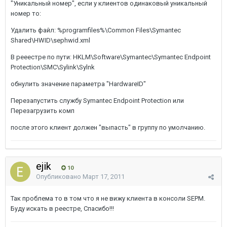
"Уникальный номер", если у клиентов одинаковый уникальный
номер то:
Удалить файл: %programfiles%\Common Files\Symantec
Shared\HWID\sephwid.xml
В рееестре по пути: HKLM\Software\Symantec\Symantec Endpoint
Protection\SMC\Sylink\Sylnk
обнулить значение параметра "HardwareID"
Перезапустить службу Symantec Endpoint Protection или
Перезагрузить комп
после этого клиент должен "выпасть" в группу по умолчанию.
ejik
10
Опубликовано
Март 17, 2011
Так проблема то в том что я не вижу клиента в консоли SEPM.
Буду искать в реестре, Спасибо!!!