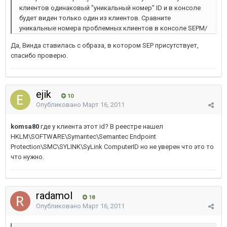
клиентов одинаковый "уникальный номер" ID и в консоле
будет виден только один из клиентов. Сравните
уникальные номера проблемных клиентов в консоле SEPM/
Да, Винда ставилась с образа, в котором SEP присутствует,
спасибо проверю.
ejik
10
Опубликовано
Март 16, 2011
komsa80
где у клиента этот id? В реестре нашел
HKLM\SOFTWARE\Symantec\Semantec Endpoint
Protection\SMC\SYLINK\SyLink ComputerID но не уверен что это то
что нужно.
radamol
18
Опубликовано
Март 16, 2011