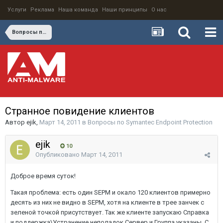
Услуги
Реклама
Наша команда
Наши принципы
О нас
Вопросы по Symantec Endpoint Protection
Странное повидение клиентов
Автор
ejik
,
Март 14, 2011
в
Вопросы по Symantec Endpoint Protection
ejik
10
Опубликовано
Март 14, 2011
Доброе время суток!
Такая проблема: есть один SEPM и окало 120 клиентов примерно
десять из них не видно в SEPM, хотя на клиенте в трее занчек с
зеленой точкой присутствует. Так же клиенте запускаю Справка
и поддержка\Устранение неполадок Сервер и Группа указаны. С