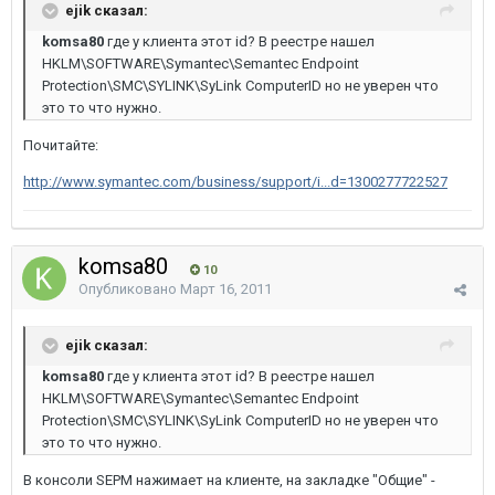
ejik сказал:
komsa80
где у клиента этот id? В реестре нашел
HKLM\SOFTWARE\Symantec\Semantec Endpoint
Protection\SMC\SYLINK\SyLink ComputerID но не уверен что
это то что нужно.
Почитайте:
http://www.symantec.com/business/support/i...d=1300277722527
komsa80
10
Опубликовано
Март 16, 2011
ejik сказал:
komsa80
где у клиента этот id? В реестре нашел
HKLM\SOFTWARE\Symantec\Semantec Endpoint
Protection\SMC\SYLINK\SyLink ComputerID но не уверен что
это то что нужно.
В консоли SEPM нажимает на клиенте, на закладке "Общие" -