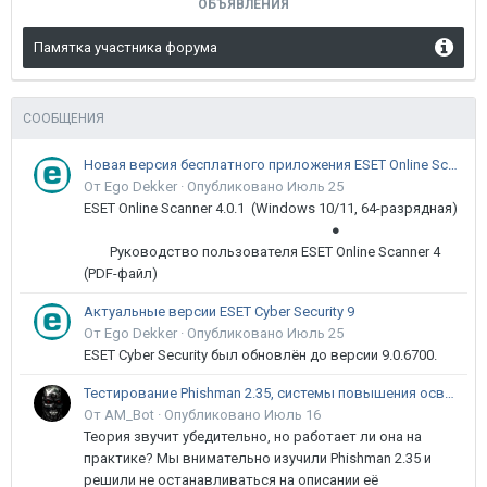
ОБЪЯВЛЕНИЯ
Памятка участника форума
СООБЩЕНИЯ
Новая версия бесплатного приложения ESET Online Scanner доступна пользователям
От Ego Dekker ·
Опубликовано
Июль 25
ESET Online Scanner 4.0.1 (Windows 10/11, 64-разрядная)
●
Руководство пользователя ESET Online Scanner 4
(PDF-файл)
Актуальные версии ESET Cyber Security 9
От Ego Dekker ·
Опубликовано
Июль 25
ESET Cyber Security был обновлён до версии 9.0.6700.
Тестирование Phishman 2.35, системы повышения осведомлённости пользователей в сфере ИБ
От AM_Bot ·
Опубликовано
Июль 16
Теория звучит убедительно, но работает ли она на
практике? Мы внимательно изучили Phishman 2.35 и
решили не останавливаться на описании её