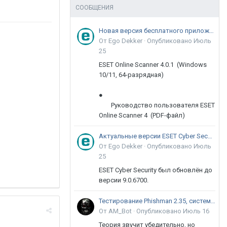
СООБЩЕНИЯ
Новая версия бесплатного приложения ESET Online Scanner доступна пользователям
От Ego Dekker ·
Опубликовано
Июль
25
ESET Online Scanner 4.0.1 (Windows
10/11, 64-разрядная)
●
Руководство пользователя ESET
Online Scanner 4 (PDF-файл)
Актуальные версии ESET Cyber Security 9
От Ego Dekker ·
Опубликовано
Июль
25
ESET Cyber Security был обновлён до
версии 9.0.6700.
Тестирование Phishman 2.35, системы повышения осведомлённости пользователей в сфере ИБ
От AM_Bot ·
Опубликовано
Июль 16
Теория звучит убедительно, но