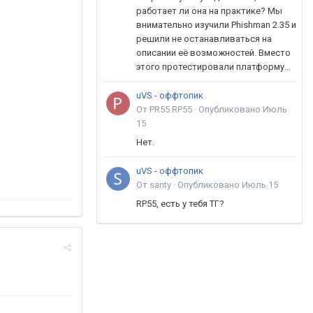
работает ли она на практике? Мы
внимательно изучили Phishman 2.35 и
решили не останавливаться на
описании её возможностей. Вместо
этого протестировали платформу...
uVS - оффтопик
От PR55.RP55 ·
Опубликовано
Июль
15
Нет.
uVS - оффтопик
От santy ·
Опубликовано
Июль 15
RP55, есть у тебя ТГ?