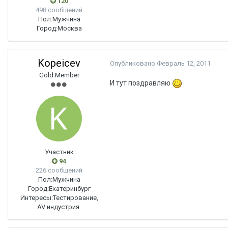
120
498 сообщений
Пол:
Мужчина
Город:
Москва
Kopeicev
Опубликовано
Февраль 12, 2011
Gold Member
И тут поздравляю
Участник
94
226 сообщений
Пол:
Мужчина
Город:
Екатеринбург
Интересы:
Тестирование,
AV индустрия.