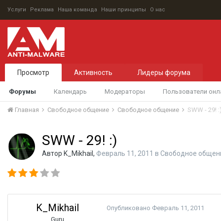
Услуги
Реклама
Наша команда
Наши принципы
О нас
Просмотр
Активность
Лидеры форума
Форумы
Календарь
Модераторы
Пользователи онл
Главная
Свободное общение
Свободное общение
SWW - 29! :
SWW - 29! :)
Автор
K_Mikhail
,
Февраль 11, 2011
в
Свободное общен
K_Mikhail
Опубликовано
Февраль 11, 2011
Guru