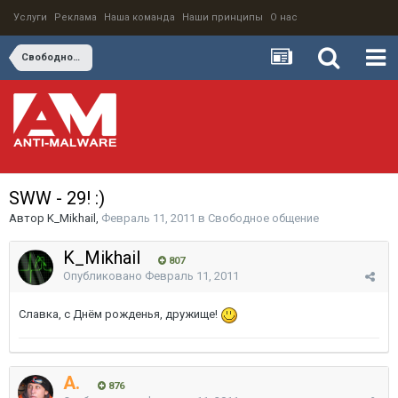
Услуги
Реклама
Наша команда
Наши принципы
О нас
Свободное общение
SWW - 29! :)
Автор
K_Mikhail
,
Февраль 11, 2011
в
Свободное общение
K_Mikhail
807
Опубликовано
Февраль 11, 2011
Славка, с Днём рожденья, дружище!
A.
876