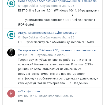
Новая версия бесплатного приложения ESET Online Scanner доступна пользователям
От Ego Dekker ·
Опубликовано
Июль 25
ESET Online Scanner 4.0.1 (Windows 10/11, 64-разрядная)
●
Руководство пользователя ESET Online Scanner 4
(PDF-файл)
Актуальные версии ESET Cyber Security 9
От Ego Dekker ·
Опубликовано
Июль 25
ESET Cyber Security был обновлён до версии 9.0.6700.
Тестирование Phishman 2.35, системы повышения осведомлённости пользователей в сфере ИБ
От AM_Bot ·
Опубликовано
Июль 16
Теория звучит убедительно, но работает ли она на
практике? Мы внимательно изучили Phishman 2.35 и
решили не останавливаться на описании её
возможностей. Вместо этого протестировали
платформу на собственных сотрудниках и удивились, к
каким результатам это привело. 1. Введение2...
uVS - оффтопик
От PR55.RP55 ·
Опубликовано
Июль 15
Нет.