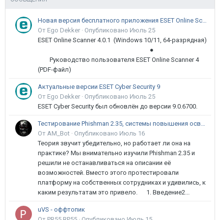
Новая версия бесплатного приложения ESET Online Scanner доступна пользователям
От Ego Dekker ·
Опубликовано
Июль 25
ESET Online Scanner 4.0.1 (Windows 10/11, 64-разрядная)
●
Руководство пользователя ESET Online Scanner 4
(PDF-файл)
Актуальные версии ESET Cyber Security 9
От Ego Dekker ·
Опубликовано
Июль 25
ESET Cyber Security был обновлён до версии 9.0.6700.
Тестирование Phishman 2.35, системы повышения осведомлённости пользователей в сфере ИБ
От AM_Bot ·
Опубликовано
Июль 16
Теория звучит убедительно, но работает ли она на
практике? Мы внимательно изучили Phishman 2.35 и
решили не останавливаться на описании её
возможностей. Вместо этого протестировали
платформу на собственных сотрудниках и удивились, к
каким результатам это привело. 1. Введение2...
uVS - оффтопик
От PR55.RP55 ·
Опубликовано
Июль 15