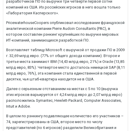
разработчиков ПО по выручке три четверти первой сотни
компаний из США. Из российских игроков в него вошла только
«Лаборатория Касперского».
PricewaterhouseCoopers опубликовал исследование французской
аналитической компании Pierre Audoin Consultants (PAC), в
котором составлен рэнкинг крупнейших по выручке мировых
ИТ-компаний, занимающихся разработкой ПО.
Возглавляет таблицу Microsoft с выручкой от продажи ПО в 2009
г. 32,69 млрд евро. (77% от общего дохода компании). Второе и
третье места занимают IBM (14,43 млрд евро, 21%) и Oracle (13,85
млрд евро, 83%). Четвертое место досталось немецкой SAP (8,11
млрд евро, 76%), эта компания стала единственной в первой
десятке, чья штаб-квартира находится не в США.
Далее с серьезным отставанием на местах с 5 по 10 (выручка
этих игроков варьируется от 4,24 млрд евро до 2,07 млрд евро)
расположились Symantec, Hewlett-Packard, Computer Associates,
Intuit и Adobe.
В целом по рэнкингу подавляющее количество его участников –
74, зарегистрированы в США, второе место по числу
представителей (по 6 игроков) разделили Великобритания и