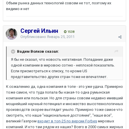
Объем рынка данных технологий совсем не тот, поэтому их
видимо и нет
Сергей Ильин
1538
Опубликовано
Январь 25, 2011
Вадим Волков сказал:
Я бы не сказал, что новость негативная. Попадание даже
одной компании в мировою сотню - неплохой показатель.
Если присмотреться к списку, то кроме US
представительство других стран тоже не впечатляет.
К сожалению да, одна компания в топе - это уже удача. Примерно
тоже самое, что туда попала бы какая-то одна румынская
компания или польская. Но для страны совсем недавно имевший
мощнейший научный потенциал и множество высотехнологичных
производств скорее выглядит уныло. Примерно тоже самое что
смотреть, что наше "национальные достояние", "наше все",
великий Газпром
входит в топ-25 по версии Forbes
мировых
компаний. И кто там рядом из наших? Всего в 2000 самых жирных