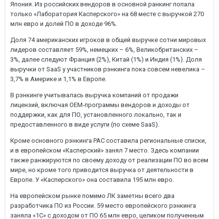
Япония. Из российских вендоров в основной ранкинг попала
только «Лаборатория Касперского» на 68 месте с выручкой 270
млн евро и долей ПО в доходе 96%.
Доля 74 американских игроков в общей выручке сотни мировых
лидеров составляет 59%, немецких – 6%, Великобританских –
3%, далее следуют Франция (2%), Китай (1%) и Индия (1%). Доля
выручки от SaaS у участников рэнкинга пока совсем невелика –
3,7% в Америке и 1,1% в Европе.
В рэнкинге учитывалась выручка компаний от продажи
лицензий, включая OEM-программы вендоров и доходы от
поддержки, как для ПО, установленного локально, так и
предоставленного в виде услуги (по схеме SaaS).
Кроме основного рэнкинга PAC составила региональные списки,
и в европейском «Касперский» занял 7 место. Здесь компании
также ранжируются по своему доходу от реализации ПО во всем
мире, но кроме того приводится выручка от деятельности в
Европе. У «Касперского» она составила 195 млн евро.
На европейском рынке помимо ЛК заметны всего два
разработчика ПО из России. 59 место европейского рэнкинга
заняла «1С» с доходом от ПО 65 млн евро, целиком полученным