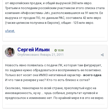
от европейских продаж, и общей выручкой 260 млн евро.
Третьим и последним российским участником этого списка стала
компания «Инфосистемы Jet», расположившаяся на 91 месте. Ее
выручка от продаж ПО, по данным PAC, составила 42 млн евро
(также целиком получена в Европе), общая - 125 млн евро.
ufanet.
Сергей Ильин
1538
Опубликовано
Январь 21, 2011
Новость явно появилась с подачи ЛК, которая там фигурирует,
по задумке нужно обрадоваться и воспринимать ее позитивно.
Только вот носит она ИМХО негативный характер -
всего одна
.
И что там в резерве у нас? Кто-то есть близко к сотке?
Сколково, технопарки по всей стране, пресловутый курс на
инновационность, ну ну ... чушь собачья, результат нулевой и
предпосылок к изменению нет. По крайней мере я в это не верю.