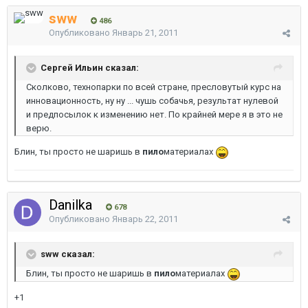
sww
486
Опубликовано
Январь 21, 2011
Сергей Ильин сказал:
Сколково, технопарки по всей стране, пресловутый курс на
инновационность, ну ну ... чушь собачья, результат нулевой
и предпосылок к изменению нет. По крайней мере я в это не
верю.
Блин, ты просто не шаришь в
пило
материалах
Danilka
678
Опубликовано
Январь 22, 2011
sww сказал:
Блин, ты просто не шаришь в
пило
материалах
+1