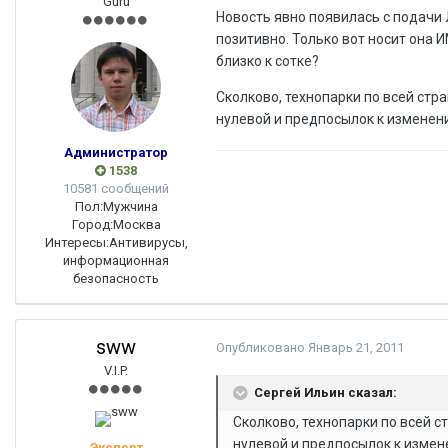
Guru
Новость явно появилась с подачи 
позитивно. Только вот носит она 
близко к сотке?
Сколково, технопарки по всей стра
нулевой и предпосылок к изменению
Администратор
1538
10581 сообщений
Пол:
Мужчина
Город:
Москва
Интересы:
Антивирусы,
информационная
безопасность
sww
Опубликовано
Январь 21, 2011
V.I.P.
Сергей Ильин сказал:
Сколково, технопарки по всей ст
нулевой и предпосылок к измене
Эксперт