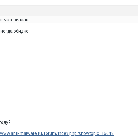
иломатериалах
иногда обидно.
году?
//www.anti-malware.ru/forum/index.php?showtopic=16648