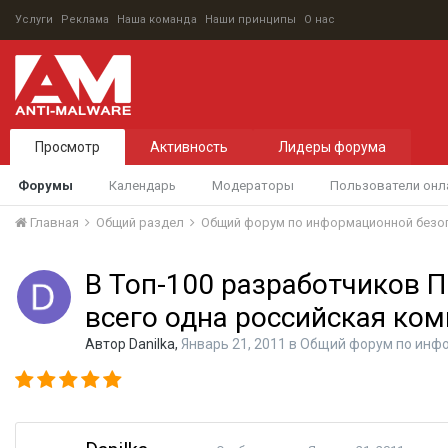
Услуги
Реклама
Наша команда
Наши принципы
О нас
Просмотр
Активность
Лидеры форума
Форумы
Календарь
Модераторы
Пользователи онл
Главная
Общий раздел
Общий форум по информационной безо
В Топ-100 разработчиков 
всего одна российская ко
Автор
Danilka
,
Январь 21, 2011
в
Общий форум по инф