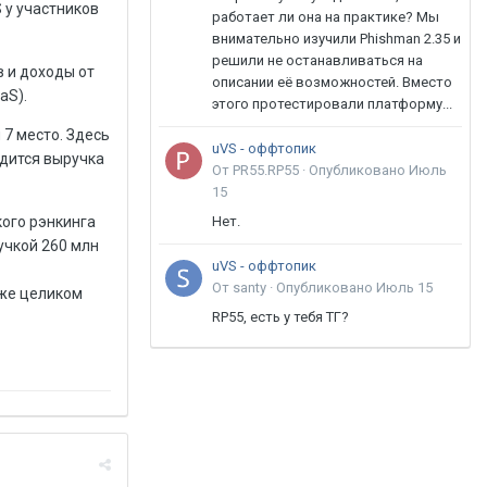
 у участников
работает ли она на практике? Мы
внимательно изучили Phishman 2.35 и
решили не останавливаться на
 и доходы от
описании её возможностей. Вместо
aS).
этого протестировали платформу...
 7 место. Здесь
uVS - оффтопик
одится выручка
От PR55.RP55 ·
Опубликовано
Июль
15
Нет.
кого рэнкинга
учкой 260 млн
uVS - оффтопик
От santy ·
Опубликовано
Июль 15
кже целиком
RP55, есть у тебя ТГ?