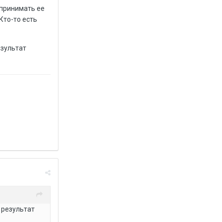
спринимать ее
 Кто-то есть
езультат
, результат