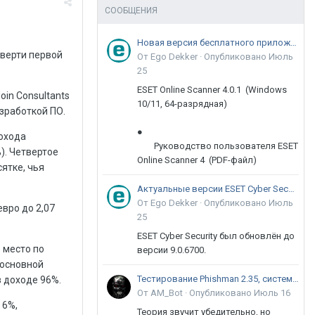
СООБЩЕНИЯ
Новая версия бесплатного приложения ESET Online Scanner доступна пользователям
тверти первой
От Ego Dekker ·
Опубликовано
Июль
25
ESET Online Scanner 4.0.1 (Windows
in Consultants
10/11, 64-разрядная)
зработкой ПО.
●
дохода
Руководство пользователя ESET
%). Четвертое
Online Scanner 4 (PDF-файл)
ятке, чья
Актуальные версии ESET Cyber Security 9
От Ego Dekker ·
Опубликовано
Июль
евро до 2,07
25
ESET Cyber Security был обновлён до
 место по
версии 9.0.6700.
 основной
Тестирование Phishman 2.35, системы повышения осведомлённости пользователей в сфере ИБ
в доходе 96%.
От AM_Bot ·
Опубликовано
Июль 16
 6%,
Теория звучит убедительно, но