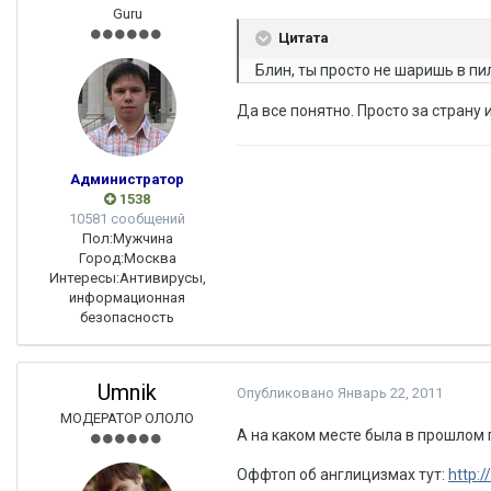
Guru
Цитата
Блин, ты просто не шаришь в п
Да все понятно. Просто за страну 
Администратор
1538
10581 сообщений
Пол:
Мужчина
Город:
Москва
Интересы:
Антивирусы,
информационная
безопасность
Umnik
Опубликовано
Январь 22, 2011
МОДЕРАТОР ОЛОЛО
А на каком месте была в прошлом 
Оффтоп об англицизмах тут:
http: