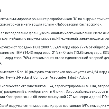
литиками мировом рэнкинге разработчиков ПО по выручке три че
ских игроков в него вошла только «Лаборатория Касперского».
ал исследование французской аналитической компании Pierre Audo
инг крупнейших по выручке мировых ИТ-компаний, занимающихся ра
ыручкой от продажи ПО в 2009 г. 32,69 млрд евро. (77% от общего 
занимают IBM (14,43 млрд евро, 21%) и Oracle (13,85 млрд евро, 83
11 млрд евро, 76%), эта компания стала единственной в первой дес
А.
местах с 5 по 10 (выручка этих игроков варьируется от 4,24 млрд 
, Hewlett-Packard, Computer Associates, Intuit и Adobe.
количество его участников – 74, зарегистрированы в США, второе
ов) разделили Великобритания и Япония. Из российских вендоров в
ия Касперского» на 68 месте с выручкой 270 млн евро и долей ПО 
общей выручке сотни мировых лидеров составляет 59%, немецких –