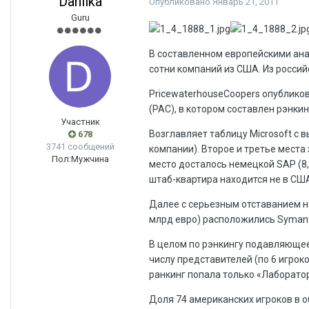
Danilka
Опубликовано
Январь 21, 2011
Guru
В составленном европейскими ана
сотни компаний из США. Из россий
PricewaterhouseCoopers опубликов
(PAC), в котором составлен рэнк
Участник
Возглавляет таблицу Microsoft с в
678
3741 сообщений
компании). Второе и третье места 
Пол:
Мужчина
место досталось немецкой SAP (8,
штаб-квартира находится не в СШ
Далее с серьезным отставанием на 
млрд евро) расположились Symantec
В целом по рэнкингу подавляющее 
числу представителей (по 6 игрок
ранкинг попала только «Лаборатор
Доля 74 американских игроков в 