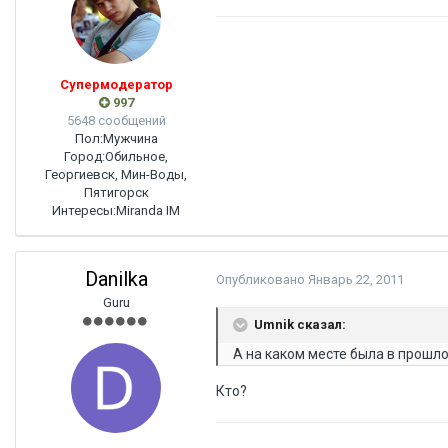
Супермодератор
997
5648 сообщений
Пол:
Мужчина
Город:
Обильное,
Георгиевск, Мин-Воды,
Пятигорск
Интересы:
Miranda IM
Danilka
Опубликовано
Январь 22, 2011
Guru
Umnik сказал:
А на каком месте была в прошл
Кто?