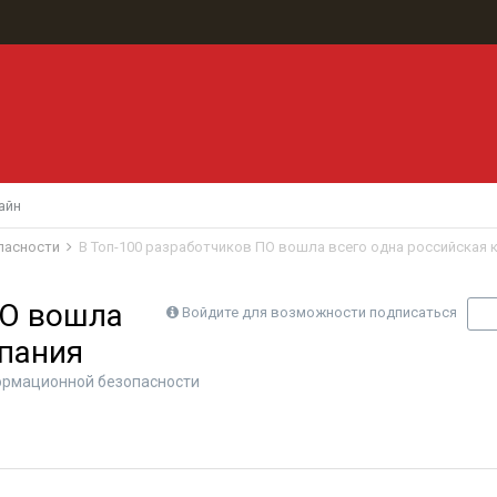
айн
пасности
В Топ-100 разработчиков ПО вошла всего одна российская 
ПО вошла
Войдите для возможности подписаться
П
мпания
ормационной безопасности