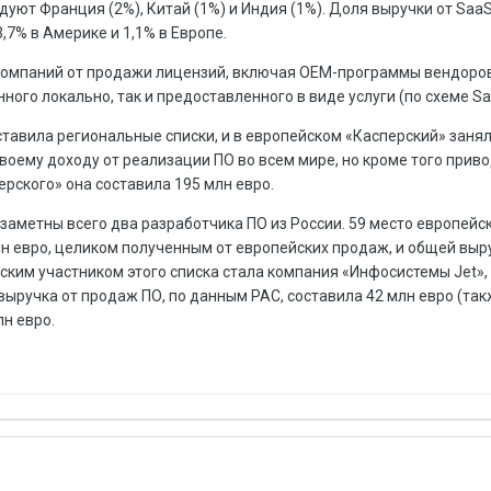
дуют Франция (2%), Китай (1%) и Индия (1%). Доля выручки от SaaS
,7% в Америке и 1,1% в Европе.
компаний от продажи лицензий, включая OEM-программы вендоров
ного локально, так и предоставленного в виде услуги (по схеме Sa
тавила региональные списки, и в европейском «Касперский» занял
воему доходу от реализации ПО во всем мире, но кроме того прив
ерского» она составила 195 млн евро.
аметны всего два разработчика ПО из России. 59 место европейс
лн евро, целиком полученным от европейских продаж, и общей выр
ским участником этого списка стала компания «Инфосистемы Jet»,
выручка от продаж ПО, по данным PAC, составила 42 млн евро (та
лн евро.