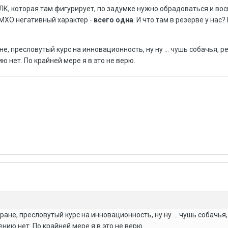
ЛК, которая там фигурирует, по задумке нужно обрадоваться и во
ИМХО негативный характер -
всего одна
. И что там в резерве у нас?
не, пресловутый курс на инновационность, ну ну ... чушь собачья, р
 нет. По крайней мере я в это не верю.
ране, пресловутый курс на инновационность, ну ну ... чушь собачья
нию нет. По крайней мере я в это не верю.