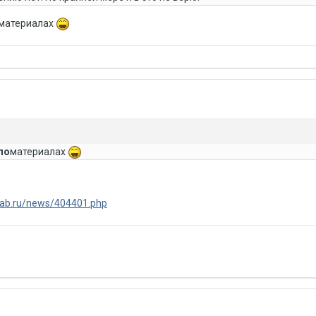
материалах
ло
материалах
ylab.ru/news/404401.php