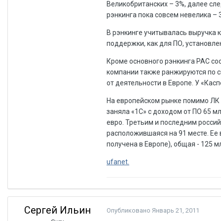
Великобританских – 3%, далее сле
рэнкинга пока совсем невелика – 3
В рэнкинге учитывалась выручка 
поддержки, как для ПО, установлен
Кроме основного рэнкинга PAC сос
компании также ранжируются по с
от деятельности в Европе. У «Касп
На европейском рынке помимо ЛК з
заняла «1С» с доходом от ПО 65 м
евро. Третьим и последним россий
расположившаяся на 91 месте. Ее 
получена в Европе), общая - 125 м
ufanet.
Сергей Ильин
Опубликовано
Январь 21, 2011