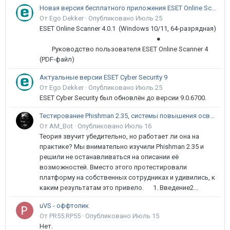
Новая версия бесплатного приложения ESET Online Scanner доступна пользователям
От Ego Dekker ·
Опубликовано
Июль 25
ESET Online Scanner 4.0.1 (Windows 10/11, 64-разрядная)
●
Руководство пользователя ESET Online Scanner 4
(PDF-файл)
Актуальные версии ESET Cyber Security 9
От Ego Dekker ·
Опубликовано
Июль 25
ESET Cyber Security был обновлён до версии 9.0.6700.
Тестирование Phishman 2.35, системы повышения осведомлённости пользователей в сфере ИБ
От AM_Bot ·
Опубликовано
Июль 16
Теория звучит убедительно, но работает ли она на
практике? Мы внимательно изучили Phishman 2.35 и
решили не останавливаться на описании её
возможностей. Вместо этого протестировали
платформу на собственных сотрудниках и удивились, к
каким результатам это привело. 1. Введение2...
uVS - оффтопик
От PR55.RP55 ·
Опубликовано
Июль 15
Нет.