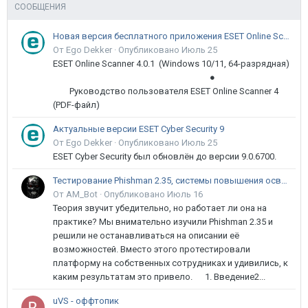
СООБЩЕНИЯ
Новая версия бесплатного приложения ESET Online Scanner доступна пользователям
От Ego Dekker ·
Опубликовано
Июль 25
ESET Online Scanner 4.0.1 (Windows 10/11, 64-разрядная)
●
Руководство пользователя ESET Online Scanner 4
(PDF-файл)
Актуальные версии ESET Cyber Security 9
От Ego Dekker ·
Опубликовано
Июль 25
ESET Cyber Security был обновлён до версии 9.0.6700.
Тестирование Phishman 2.35, системы повышения осведомлённости пользователей в сфере ИБ
От AM_Bot ·
Опубликовано
Июль 16
Теория звучит убедительно, но работает ли она на
практике? Мы внимательно изучили Phishman 2.35 и
решили не останавливаться на описании её
возможностей. Вместо этого протестировали
платформу на собственных сотрудниках и удивились, к
каким результатам это привело. 1. Введение2...
uVS - оффтопик