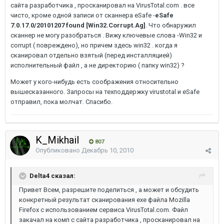
сайта разработчика , просканировал на VirusTotal.com . все
чисто, кроме одной записи от сканнера eSafe -
eSafe
7.0.17.0/20101207 found [Win32.Corrupt.Ag]
. Что обнаружил
сканнер не могу разобраться . Вижу ключевые слова -Win32 и
corrupt ( повреждено), но причем здесь win32 . когда я
сканировал отдельно взятый (перед инсталляцией)
исполнительный файл , а не директорию ( папку win32) ?
Может у кого-нибудь есть соображения относительно
вышесказанного. Запросы на техподдержку virustotal и eSafe
отправил, пока молчат. Спасибо.
K_Mikhail
807
Опубликовано
Декабрь 10, 2010
Delta4 сказал:
Привет Всем, разрешите поделиться , а может и обсудить
конкретный результат сканирования exe файла Mozilla
Firefox с использованием сервиса VirusTotal.com. Файл
закачал на комп с сайта разработчика , просканировал на