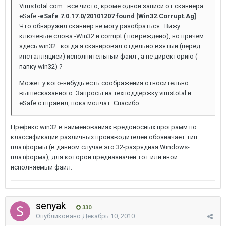
VirusTotal.com . все чисто, кроме одной записи от сканнера
eSafe -
eSafe
7.0.17.0/20101207 found [Win32.Corrupt.Ag]
.
Что обнаружил сканнер не могу разобраться . Вижу
ключевые слова -Win32 и corrupt ( повреждено), но причем
здесь win32 . когда я сканировал отдельно взятый (перед
инсталляцией) исполнительный файл , а не директорию (
папку win32) ?
Может у кого-нибудь есть соображения относительно
вышесказанного. Запросы на техподдержку virustotal и
eSafe отправил, пока молчат. Спасибо.
Префикс win32 в наименованиях вредоносных программ по
классификации различных производителей обозначает тип
платформы (в данном случае это 32-разрядная Windows-
платформа), для которой предназначен тот или иной
исполняемый файл.
senyak
330
Опубликовано
Декабрь 10, 2010