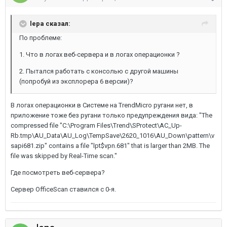
lepa сказал:
По проблеме:
1. Что в логах веб-сервера и в логах операционки ?
2. Пытался работать с консолью с другой машины
(попробуй из эксплорера 6 версии)?
В логах операционки в Системе на TrendMicro ругани нет, в
приложение тоже без ругани только предупреждения вида: "The
compressed file "C:\Program Files\Trend\SProtect\AC_Up-
Rb.tmp\AU_Data\AU_Log\TempSave\2620_1016\AU_Down\pattern\v
sapi681.zip" contains a file "lpt$vpn.681" that is larger than 2MB. The
file was skipped by Real-Time scan."
Где посмотреть веб-сервера?
Сервер OfficeScan ставился с 0-я.