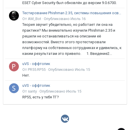
ESET Cyber Security был обновлён до версии 9.0.6700.
Тестирование Phishman 2.35, системы повышения осведомлённости пользователей в сфере ИБ
От AM_Bot ·
Опубликовано
Июль 16
Теория звучит убедительно, но работает ли она на
практике? Мы внимательно изучили Phishman 2.35 и
решили не останавливаться на описании её
возможностей. Вместо этого протестировали
платформу на собственных сотрудниках и удивились, к
каким результатам это привело. 1. Введение2...
uVS - оффтопик
От PR55.RP55 ·
Опубликовано
Июль 15
Нет.
uVS - оффтопик
От santy ·
Опубликовано
Июль 15
RP55, есть у тебя ТГ?