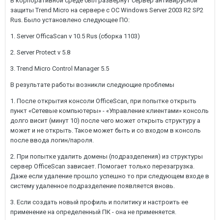
В корпоративной среде был развернут сервер антивирусной
защиты Trend Micro на сервере с ОС Windows Server 2003 R2 SP2
Rus. Было установлено следующее ПО:
1. Server OfficaScan v 10.5 Rus (сборка 1103)
2. Server Protect v 5.8
3. Trend Micro Control Manager 5.5
В результате работы возникли следующие проблемы
1. После открытия консоли OfficeScan, при попытке открыть
пункт «Сетевые компьютеры» - «Управление клиентами» консоль
долго висит (минут 10) после чего может открыть структуру а
может и не открыть. Такое может быть и со входом в консоль
после ввода логин/пароля.
2. При попытке удалить домены (подразделения) из структуры
сервер OfficeScan зависает. Помогает только перезагрузка.
Даже если удаление прошло успешно то при следующем входе в
систему удаленное подразделение появляется вновь.
3. Если создать новый профиль и политику и настроить ее
применение на определенный ПК - она не применяется.