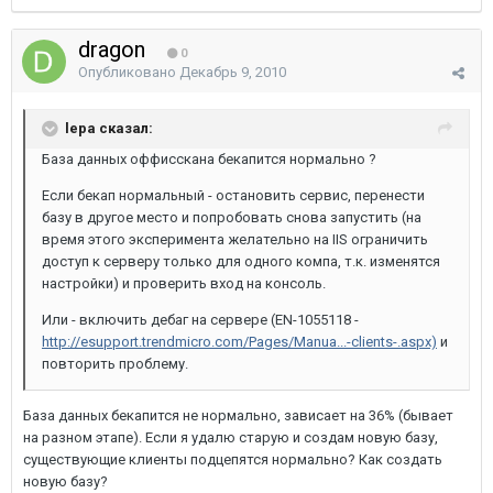
dragon
0
Опубликовано
Декабрь 9, 2010
lepa сказал:
База данных оффисскана бекапится нормально ?
Если бекап нормальный - остановить сервис, перенести
базу в другое место и попробовать снова запустить (на
время этого эксперимента желательно на IIS ограничить
доступ к серверу только для одного компа, т.к. изменятся
настройки) и проверить вход на консоль.
Или - включить дебаг на сервере (EN-1055118 -
http://esupport.trendmicro.com/Pages/Manua...-clients-.aspx)
и
повторить проблему.
База данных бекапится не нормально, зависает на 36% (бывает
на разном этапе). Если я удалю старую и создам новую базу,
существующие клиенты подцепятся нормально? Как создать
новую базу?