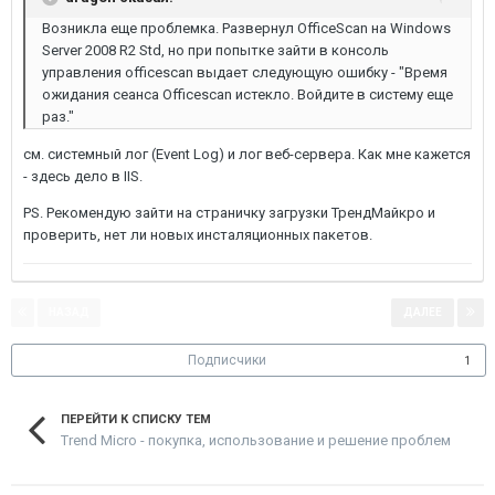
Возникла еще проблемка. Развернул OfficeScan на Windows
Server 2008 R2 Std, но при попытке зайти в консоль
управления officescan выдает следующую ошибку - "Время
ожидания сеанса Officescan истекло. Войдите в систему еще
раз."
см. системный лог (Event Log) и лог веб-сервера. Как мне кажется
- здесь дело в IIS.
PS. Рекомендую зайти на страничку загрузки ТрендМайкро и
проверить, нет ли новых инсталяционных пакетов.
НАЗАД
ДАЛЕЕ
Страница 1 из 2
Подписчики
1
ПЕРЕЙТИ К СПИСКУ ТЕМ
Trend Micro - покупка, использование и решение проблем