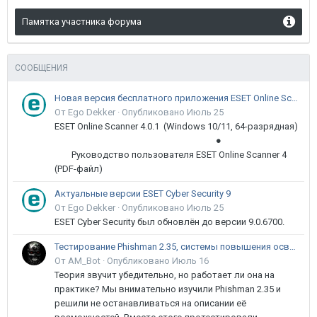
Памятка участника форума
СООБЩЕНИЯ
Новая версия бесплатного приложения ESET Online Scanner доступна пользователям
От Ego Dekker ·
Опубликовано
Июль 25
ESET Online Scanner 4.0.1 (Windows 10/11, 64-разрядная)
●
Руководство пользователя ESET Online Scanner 4
(PDF-файл)
Актуальные версии ESET Cyber Security 9
От Ego Dekker ·
Опубликовано
Июль 25
ESET Cyber Security был обновлён до версии 9.0.6700.
Тестирование Phishman 2.35, системы повышения осведомлённости пользователей в сфере ИБ
От AM_Bot ·
Опубликовано
Июль 16
Теория звучит убедительно, но работает ли она на
практике? Мы внимательно изучили Phishman 2.35 и
решили не останавливаться на описании её