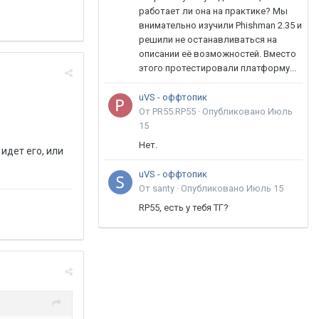
работает ли она на практике? Мы
внимательно изучили Phishman 2.35 и
решили не останавливаться на
описании её возможностей. Вместо
этого протестировали платформу...
uVS - оффтопик
От PR55.RP55 ·
Опубликовано
Июль
15
Нет.
идет его, или
uVS - оффтопик
От santy ·
Опубликовано
Июль 15
RP55, есть у тебя ТГ?