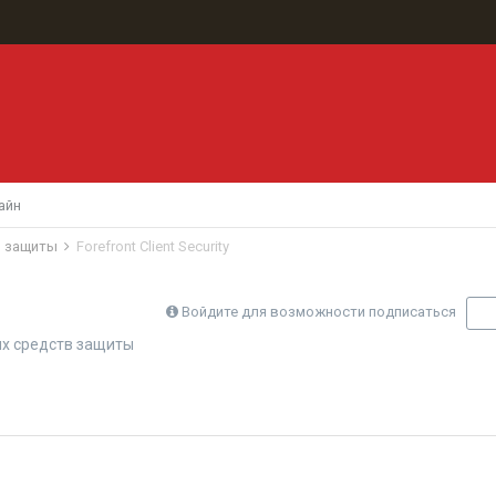
айн
в защиты
Forefront Client Security
Войдите для возможности подписаться
П
х средств защиты