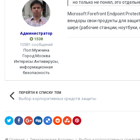
но только не понял, это отдель
Microsoft Forefront Endpoint Protec
вендоры свои продукты для защиты
шире (рабочие станции, ноутбуки,
Администратор
1538
10581 сообщений
Пол:
Мужчина
Город:
Москва
Интересы:
Антивирусы,
информационная
безопасность
ПЕРЕЙТИ К СПИСКУ ТЕМ
Выбор корпоративных средств защиты
Главная
Тематические форумы
Выбор корпоративных средст