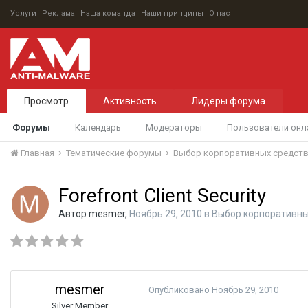
Услуги
Реклама
Наша команда
Наши принципы
О нас
Просмотр
Активность
Лидеры форума
Форумы
Календарь
Модераторы
Пользователи онл
Главная
Тематические форумы
Выбор корпоративных средст
Forefront Client Security
Автор
mesmer
,
Ноябрь 29, 2010
в
Выбор корпоративны
mesmer
Опубликовано
Ноябрь 29, 2010
Silver Member