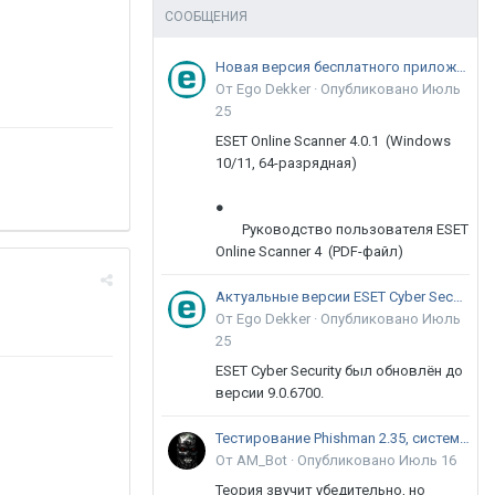
СООБЩЕНИЯ
Новая версия бесплатного приложения ESET Online Scanner доступна пользователям
От Ego Dekker ·
Опубликовано
Июль
25
ESET Online Scanner 4.0.1 (Windows
10/11, 64-разрядная)
●
Руководство пользователя ESET
Online Scanner 4 (PDF-файл)
Актуальные версии ESET Cyber Security 9
От Ego Dekker ·
Опубликовано
Июль
25
ESET Cyber Security был обновлён до
версии 9.0.6700.
Тестирование Phishman 2.35, системы повышения осведомлённости пользователей в сфере ИБ
От AM_Bot ·
Опубликовано
Июль 16
Теория звучит убедительно, но