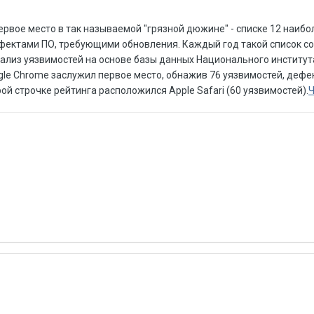
ервое место в так называемой "грязной дюжине" - списке 12 наиб
фектами ПО, требующими обновления. Каждый год такой список с
нализ уязвимостей на основе базы данных Национального институт
gle Chrome заслужил первое место, обнажив 76 уязвимостей, дефе
ой строчке рейтинга расположился Apple Safari (60 уязвимостей).
Ч