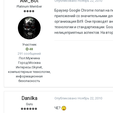
AM_Bot
Опубликовано
Ноябрь 22, 2010
Platinum Member
Браузер Google Chrome попал на п
приложений со значительными де
организация Bit9. Они проводят а
технологии и стандартизации. Goo
нелицеприятных аспектов. На втор
Участник
48
291 сообщений
Пол:
Мужчина
Город:
Москва
Интересы:
Skynet,
компьютерные технологии,
информационная
безопасность
Danilka
Опубликовано
Ноябрь 22, 2010
Guru
ЧЕ?