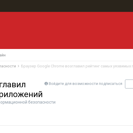
айн
пасности
Браузер Google Chrome возглавил рейтинг самых уязвимых
главил
Войдите для возможности подписаться
П
приложений
ормационной безопасности