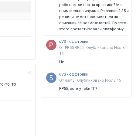
работает ли она на практике? Мы
внимательно изучили Phishman 2.35 и
решили не останавливаться на
описании её возможностей. Вместо
этого протестировали платформу...
uVS - оффтопик
От PR55.RP55 ·
Опубликовано
Июль
15
Нет.
uVS - оффтопик
От santy ·
Опубликовано
Июль 15
о-то, то
RP55, есть у тебя ТГ?