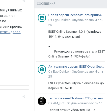
СООБЩЕНИЯ
олее уязвимых
Новая версия бесплатного приложения ESET Online Scanner доступна пользователям
оставляет
От Ego Dekker ·
Опубликовано
Июль
а по
25
ктов и прочих
ESET Online Scanner 4.0.1 (Windows
итать далее
10/11, 64-разрядная)
●
Руководство пользователя ESET
Online Scanner 4 (PDF-файл)
Актуальные версии ESET Cyber Security 9
От Ego Dekker ·
Опубликовано
Июль
25
ESET Cyber Security был обновлён до
версии 9.0.6700.
Тестирование Phishman 2.35, системы повышения осведомлённости пользователей в сфере ИБ
От AM_Bot ·
Опубликовано
Июль 16
Теория звучит убедительно, но