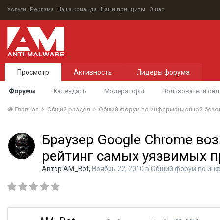
Услуги
Реклама
Наша команда
Наши принципы
О нас
Просмотр
Активность
Лидеры форума
Форумы
Календарь
Модераторы
Пользователи онл
Главная
Общий раздел
Общий форум по информационной безо
Браузер Google Chrome воз
рейтинг самых уязвимых 
Автор
AM_Bot
,
Ноябрь 22, 2010
в
Общий форум по инф