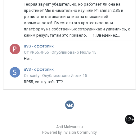
Теория звучит убедительно, но работает ли она на
практике? Мы внимательно изучили Phishman 2.35 и
решили не останавливаться на описании её
возможностей. Вместо этого протестировали
платформу на собственных сотрудниках и удивились, к
каким результатам это привело. 1. Введение2...
uVS - оффтопик
От PR55.RP55 ·
Опубликовано
Июль 15
Нет.
uVS - оффтопик
От santy ·
Опубликовано
Июль 15
RP55, есть у тебя ТГ?
Anti-Malware.ru
Powered by Invision Community