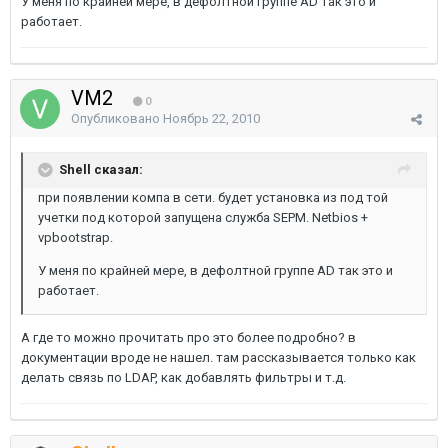
У меня по крайней мере, в дефолтной группе AD так это и
работает.
VM2
0
Опубликовано
Ноябрь 22, 2010
Shell сказал:
при появлении компа в сети. будет установка из под той
учетки под которой запущена служба SEPM. Netbios +
vpbootstrap.
У меня по крайней мере, в дефолтной группе AD так это и
работает.
А где то можно прочитать про это более подробно? в
документации вроде не нашел. там рассказывается только как
делать связь по LDAP, как добавлять фильтры и т.д.