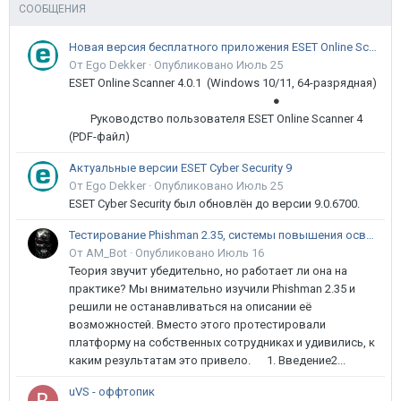
СООБЩЕНИЯ
Новая версия бесплатного приложения ESET Online Scanner доступна пользователям
От Ego Dekker ·
Опубликовано
Июль 25
ESET Online Scanner 4.0.1 (Windows 10/11, 64-разрядная)
●
Руководство пользователя ESET Online Scanner 4
(PDF-файл)
Актуальные версии ESET Cyber Security 9
От Ego Dekker ·
Опубликовано
Июль 25
ESET Cyber Security был обновлён до версии 9.0.6700.
Тестирование Phishman 2.35, системы повышения осведомлённости пользователей в сфере ИБ
От AM_Bot ·
Опубликовано
Июль 16
Теория звучит убедительно, но работает ли она на
практике? Мы внимательно изучили Phishman 2.35 и
решили не останавливаться на описании её
возможностей. Вместо этого протестировали
платформу на собственных сотрудниках и удивились, к
каким результатам это привело. 1. Введение2...
uVS - оффтопик